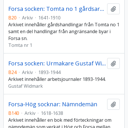
Forsa socken: Tomta no 1 gårdsarkiv
Lägg t
B20
·
Arkiv
·
1641-1910
Arkivet innehåller gårdshandlingar från Tomta no 1
samt en del handlingar från angränsande byar i
Forsa sn.
Tomta nr 1
Forsa socken: Urmakare Gustaf Widmarks arkiv
Lägg t
B24
·
Arkiv
·
1893-1944
Arkivet innehåller arbetsjournaler 1893-1944.
Gustaf Widmark
Forsa-Hög socknar: Nämndemän
Lägg t
B140
·
Arkiv
·
1618-1638
Arkivet innehåller en bok med förteckningar om
nämndemän som verkat i Hög och Forsa mellan