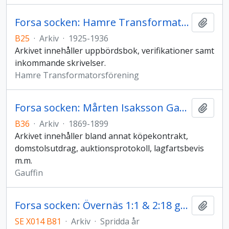
Forsa socken: Hamre Transformatorförening
Lägg t
B25
·
Arkiv
·
1925-1936
Arkivet innehåller uppbördsbok, verifikationer samt
inkommande skrivelser.
Hamre Transformatorsförening
Forsa socken: Mårten Isaksson Gauffins arkiv
Lägg t
B36
·
Arkiv
·
1869-1899
Arkivet innehåller bland annat köpekontrakt,
domstolsutdrag, auktionsprotokoll, lagfartsbevis
m.m.
Gauffin
Forsa socken: Övernäs 1:1 & 2:18 gårdsarkiv
Lägg t
SE X014 B81
·
Arkiv
·
Spridda år