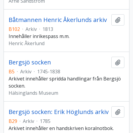
Arne Sandström
Båtmannen Henric Åkerlunds arkiv
Lägg t
B102
·
Arkiv
·
1813
Innehåller inrikespass m.m.
Henric Åkerlund
Bergsjö socken
Lägg t
B5
·
Arkiv
·
1745-1838
Arkivet innehåller spridda handlingar från Bergsjö
socken.
Hälsinglands Museum
Bergsjö socken: Erik Höglunds arkiv
Lägg t
B29
·
Arkiv
·
1785
Arkivet innehåller en handskriven koralnotbok.