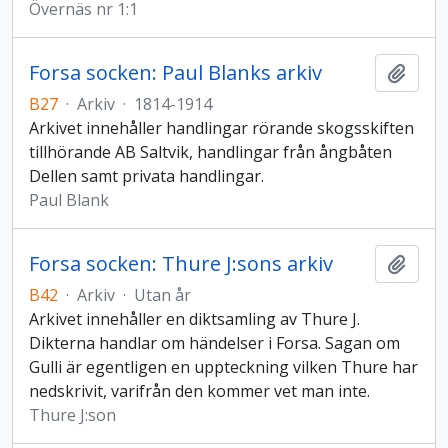
Övernäs nr 1:1
Forsa socken: Paul Blanks arkiv
Lägg t
B27
·
Arkiv
·
1814-1914
Arkivet innehåller handlingar rörande skogsskiften
tillhörande AB Saltvik, handlingar från ångbåten
Dellen samt privata handlingar.
Paul Blank
Forsa socken: Thure J:sons arkiv
Lägg t
B42
·
Arkiv
·
Utan år
Arkivet innehåller en diktsamling av Thure J.
Dikterna handlar om händelser i Forsa. Sagan om
Gulli är egentligen en uppteckning vilken Thure har
nedskrivit, varifrån den kommer vet man inte.
Thure J:son