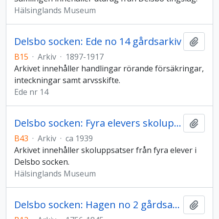
Hälsinglands Museum
Delsbo socken: Ede no 14 gårdsarkiv
Lägg t
B15
·
Arkiv
·
1897-1917
Arkivet innehåller handlingar rörande försäkringar,
inteckningar samt arvsskifte.
Ede nr 14
Delsbo socken: Fyra elevers skoluppsatser
Lägg t
B43
·
Arkiv
·
ca 1939
Arkivet innehåller skoluppsatser från fyra elever i
Delsbo socken.
Hälsinglands Museum
Delsbo socken: Hagen no 2 gårdsarkiv
Lägg t