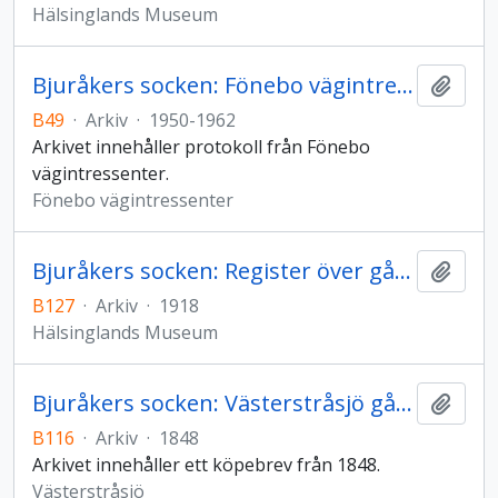
Hälsinglands Museum
Bjuråkers socken: Fönebo vägintressenters arkiv
Lägg t
B49
·
Arkiv
·
1950-1962
Arkivet innehåller protokoll från Fönebo
vägintressenter.
Fönebo vägintressenter
Bjuråkers socken: Register över gårdsnamn i Bjuråker
Lägg t
B127
·
Arkiv
·
1918
Hälsinglands Museum
Bjuråkers socken: Västerstråsjö gårdsarkiv
Lägg t
B116
·
Arkiv
·
1848
Arkivet innehåller ett köpebrev från 1848.
Västerstråsjö