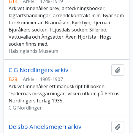
B14
·
Arkiv
·
1748-1919
Arkivet innehåller brev, anteckningsböcker,
lagfartshandlingar, arrendekontrakt m.m. Byar som
förekommer är: Brännåsen, Kyrkbyn, Tjerna i
Bjuråkers socken. I Ljusdals socken: Sillerbo,
Vattuvalla och Ångsätter. Även Hjortsta i Högs
socken finns med.
Hälsinglands Museum
C G Nordlingers arkiv
Lägg t
B28
·
Arkiv
·
1905-1907
Arkivet innehåller ett manuskript till boken
"Fädernas missgärningar" vilken utkom på Petrus
Nordlingers förlag 1935.
C G Nordlinger
Delsbo Andelsmejeri arkiv
Lägg t