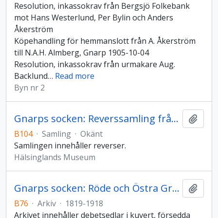
Resolution, inkassokrav från Bergsjö Folkebank
mot Hans Westerlund, Per Bylin och Anders
Åkerström
Köpehandling för hemmanslott från A. Åkerström
till N.A.H. Almberg, Gnarp 1905-10-04
Resolution, inkassokrav från urmakare Aug.
Backlund
…
Read more
Byn nr 2
Gnarps socken: Reverssamling från Byn
Lägg t
B104
·
Samling
·
Okänt
Samlingen innehåller reverser.
Hälsinglands Museum
Gnarps socken: Röde och Östra Grängsjö byarkiv
Lägg t
B76
·
Arkiv
·
1819-1918
Arkivet innehåller debetsedlar i kuvert, försedda