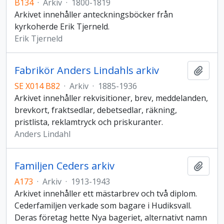
B134
·
Arkiv
·
1800-1819
Arkivet innehåller anteckningsböcker från
kyrkoherde Erik Tjerneld.
Erik Tjerneld
Fabrikör Anders Lindahls arkiv
Lägg t
SE X014 B82
·
Arkiv
·
1885-1936
Arkivet innehåller rekvisitioner, brev, meddelanden,
brevkort, fraktsedlar, debetsedlar, räkning,
pristlista, reklamtryck och priskuranter.
Anders Lindahl
Familjen Ceders arkiv
Lägg t
A173
·
Arkiv
·
1913-1943
Arkivet innehåller ett mästarbrev och två diplom.
Cederfamiljen verkade som bagare i Hudiksvall.
Deras företag hette Nya bageriet, alternativt namn