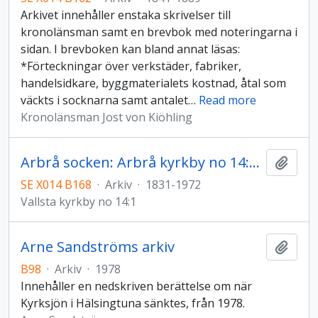
Arkivet innehåller enstaka skrivelser till
kronolänsman samt en brevbok med noteringarna i
sidan. I brevboken kan bland annat läsas:
*Förteckningar över verkstäder, fabriker,
handelsidkare, byggmaterialets kostnad, åtal som
väckts i socknarna samt antalet
…
Read more
Kronolänsman Jost von Kiöhling
Arbrå socken: Arbrå kyrkby no 14:1 gårdsarkiv
Lägg t
SE X014 B168
·
Arkiv
·
1831-1972
Vallsta kyrkby no 14:1
Arne Sandströms arkiv
Lägg t
B98
·
Arkiv
·
1978
Innehåller en nedskriven berättelse om när
Kyrksjön i Hälsingtuna sänktes, från 1978.