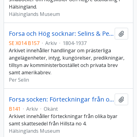
Hälsingland.
Hälsinglands Museum
Forsa och Hög socknar: Selins & Pehrsdotter Åsells släktarkiv
Lägg t
SE X014 B157
·
Arkiv
·
1804-1937
Arkivet innehåller handlingar om prästerliga
angelägenheter, intyg, kungörelser, predikningar,
tillsyn av komministerbostället och privata brev
samt amerikabrev.
Per Selin
Forsa socken: Förteckningar från olika byar och skattesedel från Hillsta no 4
Lägg t
B141
·
Arkiv
·
Okänt
Arkivet innehåller förteckningar från olika byar
samt skattesedel från Hillsta no 4.
Hälsinglands Museum