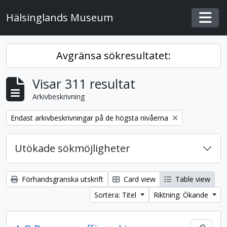
Skip to main content
Hälsinglands Museum
Togg
Avgränsa sökresultatet:
Visar 311 resultat
Arkivbeskrivning
Remove filter:
Endast arkivbeskrivningar på de högsta nivåerna
Utökade sökmöjligheter
Förhandsgranska utskrift
Card view
Table view
Sortera: Titel
Riktning: Ökande