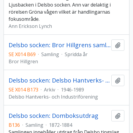
Ljusbacken i Delsbo socken. Ann var delaktig i
rörelsen Gröna vågen vilket är handlingarnas
fokusområde.
Ann Erickson Lynch
Delsbo socken: Bror Hillgrens samling
Lägg t
SE X014 B69
·
Samling
·
Spridda år
Bror Hillgren
Delsbo socken: Delsbo Hantverks- och Industriförenings arkiv
Lägg t
SE X014 B173
·
Arkiv
·
1946-1989
Delsbo Hantverks- och Industriförening
Delsbo socken: Domboksutdrag
Lägg t
B136
·
Samling
·
1872-1884
Samlingen innehåller utdrag från Delsbo tingslag.