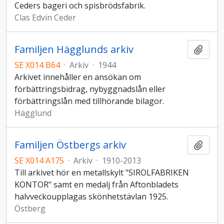
Ceders bageri och spisbrödsfabrik.
Clas Edvin Ceder
Familjen Hägglunds arkiv
Lägg t
SE X014 B64
·
Arkiv
·
1944
Arkivet innehåller en ansökan om
förbättringsbidrag, nybyggnadslån eller
förbättringslån med tillhörande bilagor.
Hägglund
Familjen Östbergs arkiv
Lägg t
SE X014 A175
·
Arkiv
·
1910-2013
Till arkivet hör en metallskylt "SIROLFABRIKEN
KONTOR" samt en medalj från Aftonbladets
halvveckoupplagas skönhetstävlan 1925.
Östberg