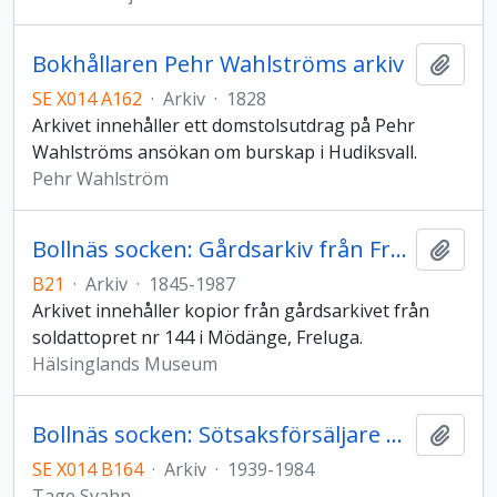
Bokhållaren Pehr Wahlströms arkiv
Lägg t
SE X014 A162
·
Arkiv
·
1828
Arkivet innehåller ett domstolsutdrag på Pehr
Wahlströms ansökan om burskap i Hudiksvall.
Pehr Wahlström
Bollnäs socken: Gårdsarkiv från Freluga
Lägg t
B21
·
Arkiv
·
1845-1987
Arkivet innehåller kopior från gårdsarkivet från
soldattopret nr 144 i Mödänge, Freluga.
Hälsinglands Museum
Bollnäs socken: Sötsaksförsäljare Tage Svahns affärsarkiv
Lägg t
SE X014 B164
·
Arkiv
·
1939-1984
Tage Svahn