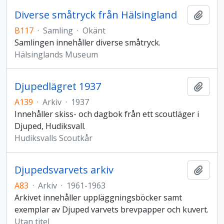
Diverse småtryck från Hälsingland
Lägg t
B117
·
Samling
·
Okänt
Samlingen innehåller diverse småtryck.
Hälsinglands Museum
Djupedlägret 1937
Lägg t
A139
·
Arkiv
·
1937
Innehåller skiss- och dagbok från ett scoutläger i
Djuped, Hudiksvall.
Hudiksvalls Scoutkår
Djupedsvarvets arkiv
Lägg t
A83
·
Arkiv
·
1961-1963
Arkivet innehåller uppläggningsböcker samt
exemplar av Djuped varvets brevpapper och kuvert.
Utan titel