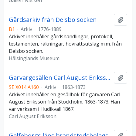
Galleri Näcken
Gårdsarkiv från Delsbo socken
Lägg t
B1
·
Arkiv
·
1776-1889
Arkivet innehåller gårdshandlingar, protokoll,
testamenten, räkningar, hovrättsutslag m.m. från
Delsbo socken.
Hälsinglands Museum
Garvargesällen Carl August Erikssons arkiv
Lägg t
SE X014 A160
·
Arkiv
·
1863-1873
Arkivet innehåller en gesällbok för garvaren Carl
August Eriksson från Stockholm, 1863-1873. Han
var verksam i Hudikvall 1867.
Carl August Eriksson
Gelfeborgs läns brandstodsbolags arkiv
Lägg t