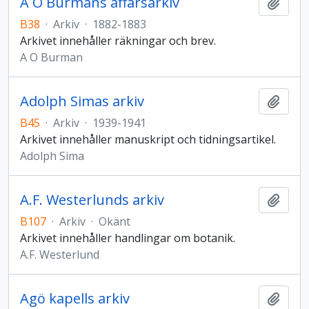
A O Burmans affärsarkiv
Lägg t
B38
·
Arkiv
·
1882-1883
Arkivet innehåller räkningar och brev.
A O Burman
Adolph Simas arkiv
Lägg t
B45
·
Arkiv
·
1939-1941
Arkivet innehåller manuskript och tidningsartikel.
Adolph Sima
A.F. Westerlunds arkiv
Lägg t
B107
·
Arkiv
·
Okänt
Arkivet innehåller handlingar om botanik.
A.F. Westerlund
Agö kapells arkiv
Lägg t