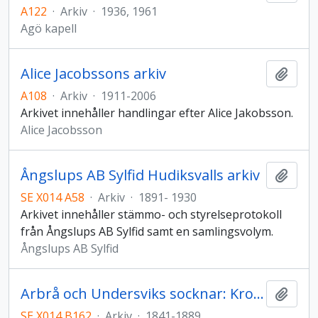
A122
·
Arkiv
·
1936, 1961
Agö kapell
Alice Jacobssons arkiv
Lägg t
A108
·
Arkiv
·
1911-2006
Arkivet innehåller handlingar efter Alice Jakobsson.
Alice Jacobsson
Ångslups AB Sylfid Hudiksvalls arkiv
Lägg t
SE X014 A58
·
Arkiv
·
1891- 1930
Arkivet innehåller stämmo- och styrelseprotokoll
från Ångslups AB Sylfid samt en samlingsvolym.
Ångslups AB Sylfid
Arbrå och Undersviks socknar: Kronolänsman Jost von Kiöhlings arkiv
Lägg t
SE X014 B162
·
Arkiv
·
1841-1889