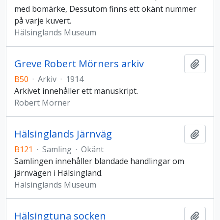
med bomärke, Dessutom finns ett okänt nummer
på varje kuvert.
Hälsinglands Museum
Greve Robert Mörners arkiv
Lägg t
B50
·
Arkiv
·
1914
Arkivet innehåller ett manuskript.
Robert Mörner
Hälsinglands Järnväg
Lägg t
B121
·
Samling
·
Okänt
Samlingen innehåller blandade handlingar om
järnvägen i Hälsingland.
Hälsinglands Museum
Hälsingtuna socken
Lägg t