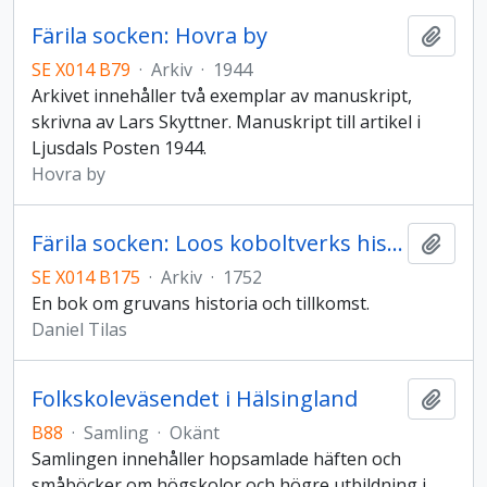
Färila socken: Hovra by
Lägg t
SE X014 B79
·
Arkiv
·
1944
Arkivet innehåller två exemplar av manuskript,
skrivna av Lars Skyttner. Manuskript till artikel i
Ljusdals Posten 1944.
Hovra by
Färila socken: Loos koboltverks historia
Lägg t
SE X014 B175
·
Arkiv
·
1752
En bok om gruvans historia och tillkomst.
Daniel Tilas
Folkskoleväsendet i Hälsingland
Lägg t
B88
·
Samling
·
Okänt
Samlingen innehåller hopsamlade häften och
småböcker om högskolor och högre utbildning i