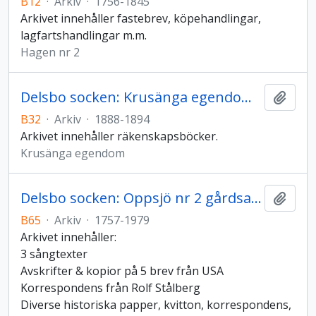
B12
·
Arkiv
·
1756-1845
Arkivet innehåller fastebrev, köpehandlingar,
lagfartshandlingar m.m.
Hagen nr 2
Delsbo socken: Krusänga egendoms arkiv
Lägg t
B32
·
Arkiv
·
1888-1894
Arkivet innehåller räkenskapsböcker.
Krusänga egendom
Delsbo socken: Oppsjö nr 2 gårdsarkiv
Lägg t
B65
·
Arkiv
·
1757-1979
Arkivet innehåller:
3 sångtexter
Avskrifter & kopior på 5 brev från USA
Korrespondens från Rolf Stålberg
Diverse historiska papper, kvitton, korrespondens,