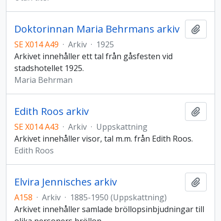
Doktorinnan Maria Behrmans arkiv
Lägg t
SE X014 A49
·
Arkiv
·
1925
Arkivet innehåller ett tal från gåsfesten vid
stadshotellet 1925.
Maria Behrman
Edith Roos arkiv
Lägg t
SE X014 A43
·
Arkiv
·
Uppskattning
Arkivet innehåller visor, tal m.m. från Edith Roos.
Edith Roos
Elvira Jennisches arkiv
Lägg t
A158
·
Arkiv
·
1885-1950 (Uppskattning)
Arkivet innehåller samlade bröllopsinbjudningar till