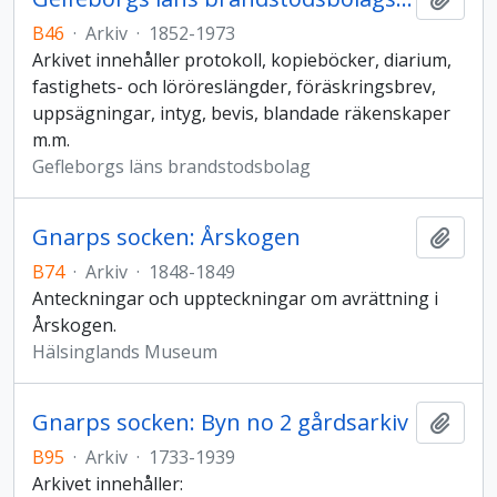
B46
·
Arkiv
·
1852-1973
Arkivet innehåller protokoll, kopieböcker, diarium,
fastighets- och löröreslängder, föräskringsbrev,
uppsägningar, intyg, bevis, blandade räkenskaper
m.m.
Gefleborgs läns brandstodsbolag
Gnarps socken: Årskogen
Lägg t
B74
·
Arkiv
·
1848-1849
Anteckningar och uppteckningar om avrättning i
Årskogen.
Hälsinglands Museum
Gnarps socken: Byn no 2 gårdsarkiv
Lägg t
B95
·
Arkiv
·
1733-1939
Arkivet innehåller: