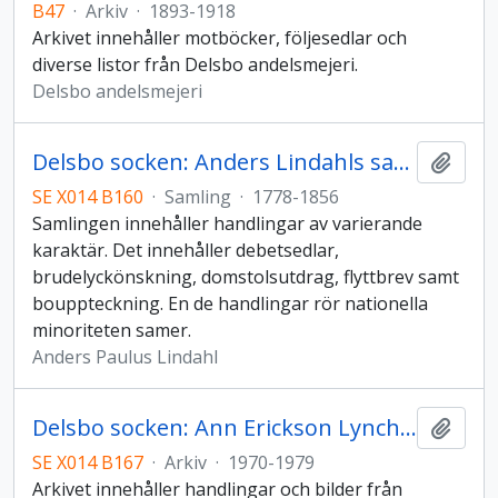
B47
·
Arkiv
·
1893-1918
Arkivet innehåller motböcker, följesedlar och
diverse listor från Delsbo andelsmejeri.
Delsbo andelsmejeri
Delsbo socken: Anders Lindahls samling
Lägg t
SE X014 B160
·
Samling
·
1778-1856
Samlingen innehåller handlingar av varierande
karaktär. Det innehåller debetsedlar,
brudelyckönskning, domstolsutdrag, flyttbrev samt
bouppteckning. En de handlingar rör nationella
minoriteten samer.
Anders Paulus Lindahl
Delsbo socken: Ann Erickson Lynch arkiv
Lägg t
SE X014 B167
·
Arkiv
·
1970-1979
Arkivet innehåller handlingar och bilder från