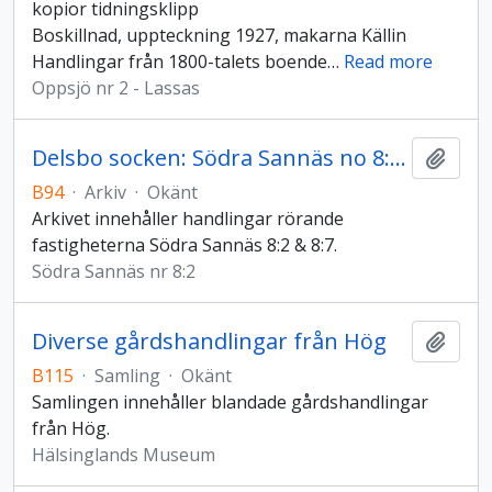
kopior tidningsklipp
Boskillnad, uppteckning 1927, makarna Källin
Handlingar från 1800-talets boende
…
Read more
Oppsjö nr 2 - Lassas
Delsbo socken: Södra Sannäs no 8:2 & 8:7
Lägg t
B94
·
Arkiv
·
Okänt
Arkivet innehåller handlingar rörande
fastigheterna Södra Sannäs 8:2 & 8:7.
Södra Sannäs nr 8:2
Diverse gårdshandlingar från Hög
Lägg t
B115
·
Samling
·
Okänt
Samlingen innehåller blandade gårdshandlingar
från Hög.
Hälsinglands Museum