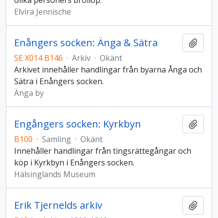
olika personers bröllop.
Elvira Jennische
Enångers socken: Änga & Sätra
Lägg t
SE X014 B146
·
Arkiv
·
Okänt
Arkivet innehåller handlingar från byarna Ånga och
Sätra i Enångers socken.
Änga by
Engångers socken: Kyrkbyn
Lägg t
B100
·
Samling
·
Okänt
Innehåller handlingar från tingsrättegångar och
köp i Kyrkbyn i Enångers socken.
Hälsinglands Museum
Erik Tjernelds arkiv
Lägg t