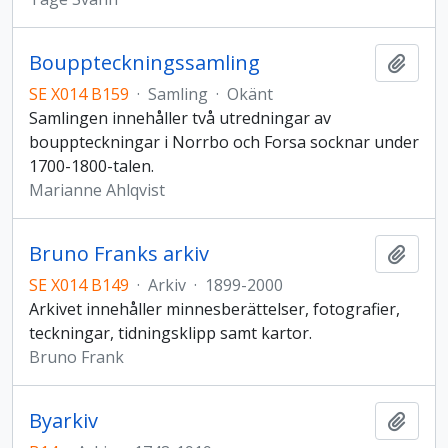
Bouppteckningssamling
Lägg t
SE X014 B159
·
Samling
·
Okänt
Samlingen innehåller två utredningar av
bouppteckningar i Norrbo och Forsa socknar under
1700-1800-talen.
Marianne Ahlqvist
Bruno Franks arkiv
Lägg t
SE X014 B149
·
Arkiv
·
1899-2000
Arkivet innehåller minnesberättelser, fotografier,
teckningar, tidningsklipp samt kartor.
Bruno Frank
Byarkiv
Lägg t