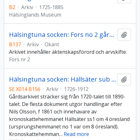
B2
·
Arkiv
·
1725-1885
Hälsinglands Museum
Hälsingtuna socken: Fors no 2 gårdsarkiv
Lägg t
B137
·
Arkiv
·
Okänt
Arkivet innehåller äktenskapsförord och arvskifte.
Fors nr 2
Hälsingtuna socken: Hällsäter sub sub 1
Lägg t
SE X014 B156
·
Arkiv
·
1726-1912
Gårdsarkivet sträcker sig från 1720-talet till 1890-
talet. De flesta dokument utgör handlingar efter
Nils Olsson, f 1861 och innehavare av
kronoskattehemmanet Hällsäter ss1 om 4 öresland
(ursprungshemmanet no 1 var om 8 öresland).
Kronoskattehemman
…
Read more