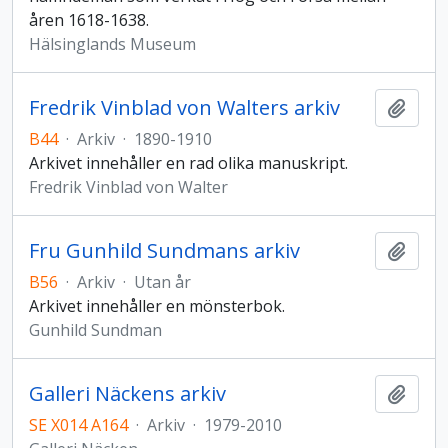
åren 1618-1638.
Hälsinglands Museum
Fredrik Vinblad von Walters arkiv
Lägg t
B44
·
Arkiv
·
1890-1910
Arkivet innehåller en rad olika manuskript.
Fredrik Vinblad von Walter
Fru Gunhild Sundmans arkiv
Lägg t
B56
·
Arkiv
·
Utan år
Arkivet innehåller en mönsterbok.
Gunhild Sundman
Galleri Näckens arkiv
Lägg t
SE X014 A164
·
Arkiv
·
1979-2010