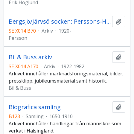
Erik Höglund
Bergsjö/Järvsö socken: Perssons-Hallins arkiv
Lägg t
SE X014 B70
·
Arkiv
·
1920-
Persson
Bil & Buss arkiv
Lägg t
SE X014 A170
·
Arkiv
·
1922-1982
Arkivet innehåller marknadsföringsmaterial, bilder,
pressklipp, jubileumsmaterial samt historik.
Bil & Buss
Biografica samling
Lägg t
B123
·
Samling
·
1650-1910
Arkivet innehåller handlingar från människor som
verkat i Hälsingland.