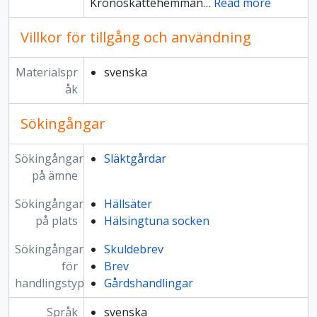
Kronoskattehemman
…
Read more
Villkor för tillgång och användning
Materialspr
svenska
åk
Sökingångar
Sökingångar
Släktgårdar
på ämne
Sökingångar
Hällsäter
på plats
Hälsingtuna socken
Sökingångar
Skuldebrev
för
Brev
handlingstyp
Gårdshandlingar
Språk
svenska