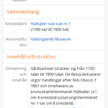
medium
Sammanhang
Arkivbildare
Hällsäter sub sub nr 1
(1700-tal till 1900-tal)
Arkivinstitu
Hälsinglands Museum
tion
Innehåll och struktur
Omfattning
Gårdsarkivet sträcker sig från 1720-
och
talet till 1890-talet. De flesta dokument
innehåll
utgör handlingar efter Nils Olsson, f
1861 och innehavare av
kronoskattehemmanet Hällsäter ss1
om 4 öresland (ursprungshemmanet
no 1 var om 8 öresland).