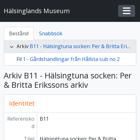
Skip to main content
Hälsinglands Museum
Togg
Bestånd
Snabbsök
Arkiv
B11 - Hälsingtuna socken: Per & Britta Erikssons arkiv
Fil
1 - Gårdshandlingar från Hållsta sub no 2
Arkiv B11 - Hälsingtuna socken: Per
& Britta Erikssons arkiv
Identitet
Referensko
B11
d
Titel
Hälsingtuna socken: Per & Britta