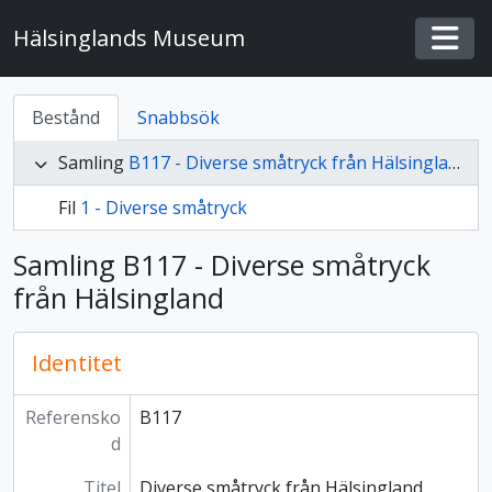
Skip to main content
Hälsinglands Museum
Togg
Bestånd
Snabbsök
Samling
B117 - Diverse småtryck från Hälsingland
Fil
1 - Diverse småtryck
Samling B117 - Diverse småtryck
från Hälsingland
Identitet
Referensko
B117
d
Titel
Diverse småtryck från Hälsingland