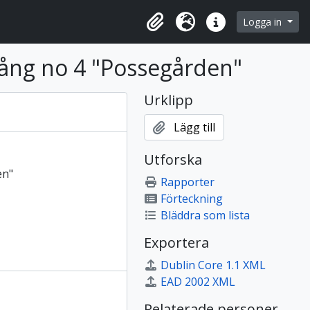
 browse page
Logga in
Urklipp
Språk
Snabblänkar
lång no 4 "Possegården"
Urklipp
Lägg till
Utforska
en"
Rapporter
Förteckning
Bläddra som lista
Exportera
Dublin Core 1.1 XML
EAD 2002 XML
Relaterade personer