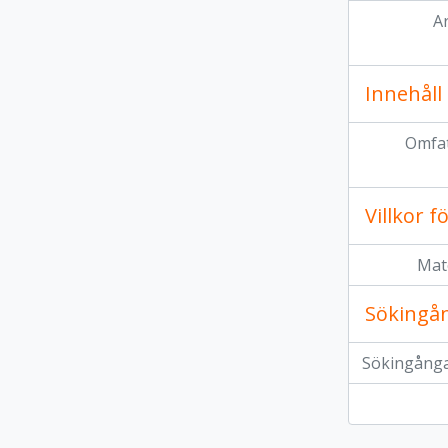
Ar
Innehåll
Omfat
Villkor 
Mat
Sökingå
Sökingånga