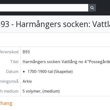
ons
Search in
B93 - Harmångers socken: Vatt
ferenskod
B93
Titel
Harmångers socken: Vattlång no 4 "Possegård
Datum
1700-1900-tal (Skapelse)
vningsnivå
Arkiv
ch medium
5 volymer, (medium)
hang