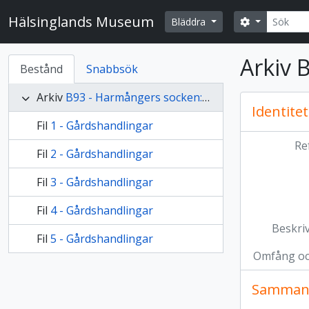
Skip to main content
Sök
Hälsinglands Museum
Search opti
Bläddra
Arkiv 
Bestånd
Snabbsök
Arkiv
B93 - Harmångers socken: Vattlång no 4 "Possegården"
Identitet
Fil
1 - Gårdshandlingar
Re
Fil
2 - Gårdshandlingar
Fil
3 - Gårdshandlingar
Fil
4 - Gårdshandlingar
Beskri
Fil
5 - Gårdshandlingar
Omfång o
Samman