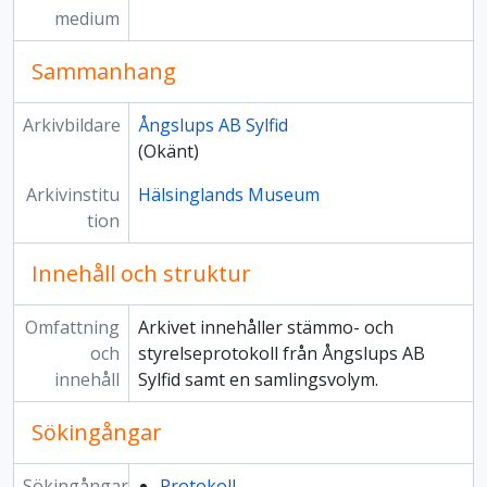
medium
Sammanhang
Arkivbildare
Ångslups AB Sylfid
(Okänt)
Arkivinstitu
Hälsinglands Museum
tion
Innehåll och struktur
Omfattning
Arkivet innehåller stämmo- och
och
styrelseprotokoll från Ångslups AB
innehåll
Sylfid samt en samlingsvolym.
Sökingångar
Sökingångar
Protokoll