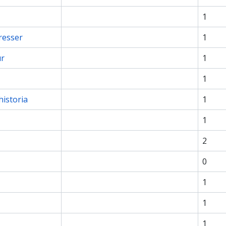
1
resser
1
ur
1
1
historia
1
1
2
0
1
1
1