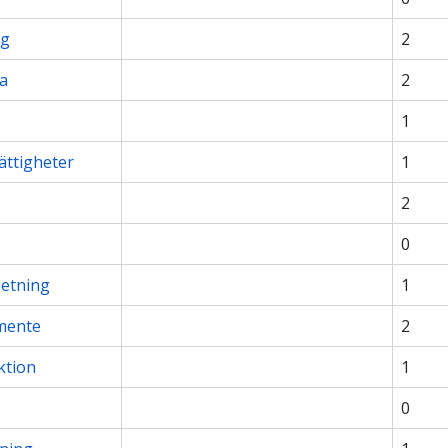
ng
2
ia
2
1
ättigheter
1
2
0
betning
1
mente
2
ktion
1
0