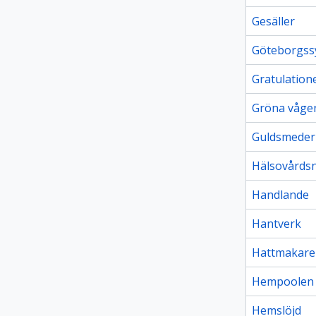
Gesäller
Göteborgss
Gratulation
Gröna våge
Guldsmeder
Hälsovård
Handlande
Hantverk
Hattmakare
Hempoolen
Hemslöjd