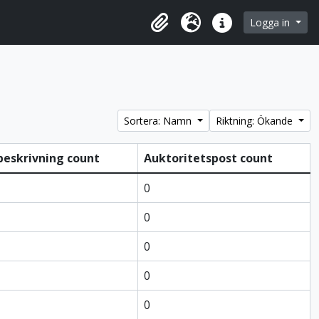
 browse page
Logga in
Urklipp
Språk
Snabblänkar
Sortera: Namn
Riktning: Ökande
beskrivning count
Auktoritetspost count
0
0
0
0
0