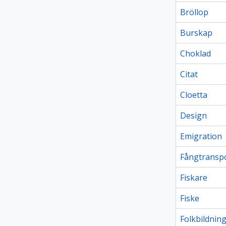
Bröllop
Burskap
Choklad
Citat
Cloetta
Design
Emigration
Fångtransp
Fiskare
Fiske
Folkbildnin