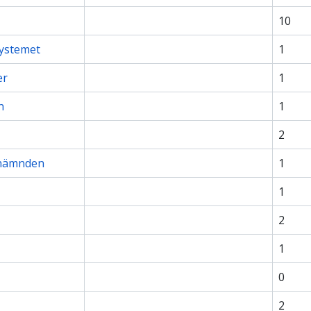
10
ystemet
1
er
1
n
1
2
snämnden
1
1
2
1
0
2