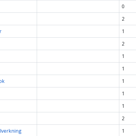
0
2
r
1
2
1
1
ok
1
1
1
2
llverkning
1