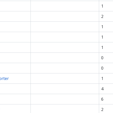
1
2
1
1
1
0
0
orter
1
4
6
g
2