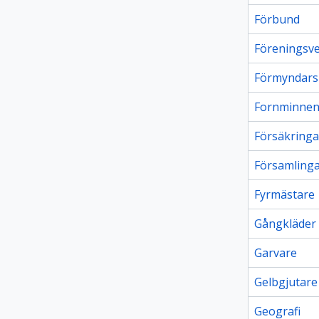
Förbund
Föreningsv
Förmyndars
Fornminne
Försäkringa
Församling
Fyrmästare
Gångkläder
Garvare
Gelbgjutare
Geografi