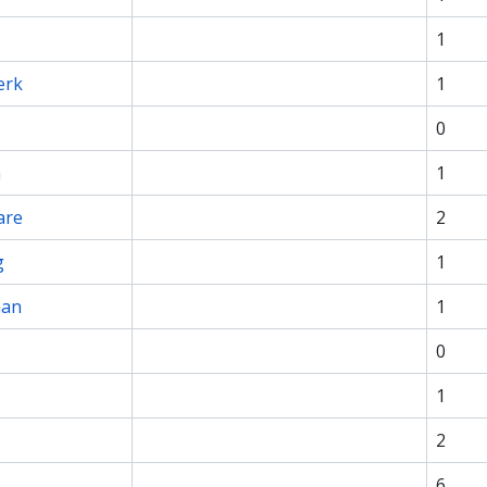
1
erk
1
0
n
1
are
2
g
1
man
1
0
1
2
6