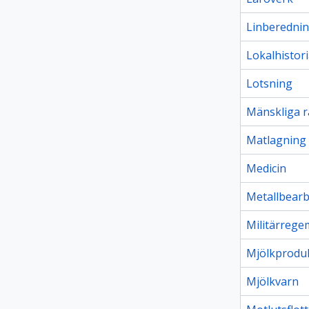
Linberedni
Lokalhistor
Lotsning
Mänskliga r
Matlagning
Medicin
Metallbear
Militärrege
Mjölkprodu
Mjölkvarn