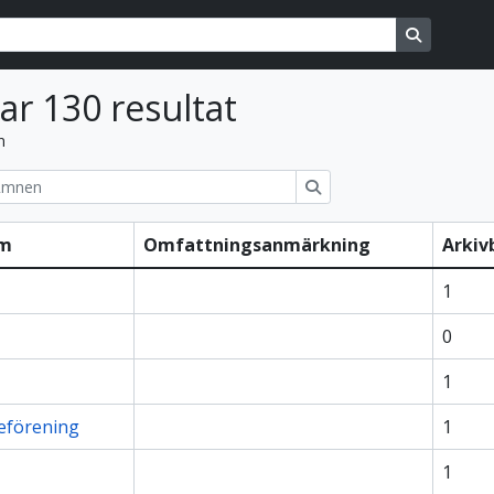
ons
Search in
sar 130 resultat
n
ions
Sök
rm
Omfattningsanmärkning
Arkiv
1
0
1
eförening
1
1