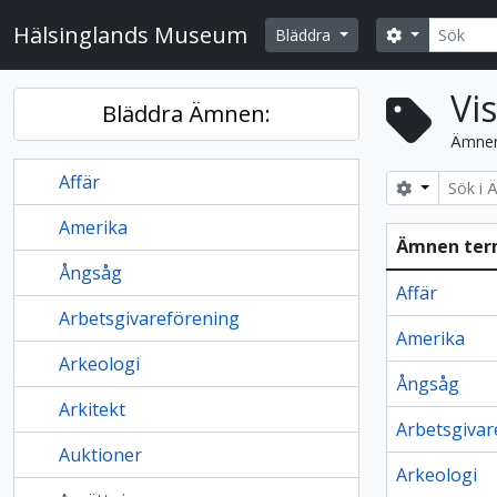
Skip to main content
Sök
Hälsinglands Museum
Search opti
Bläddra
Vi
Bläddra Ämnen:
Ämne
Affär
Search opt
Amerika
Ämnen te
Ångsåg
Affär
Arbetsgivareförening
Amerika
Arkeologi
Ångsåg
Arkitekt
Arbetsgivar
Auktioner
Arkeologi