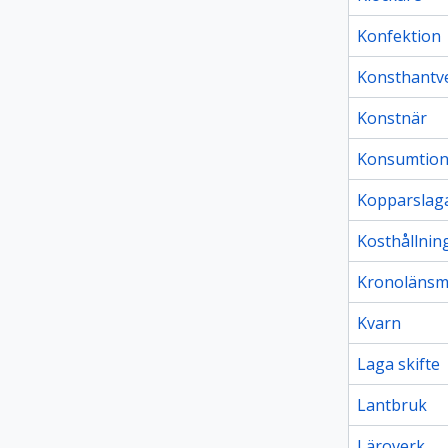
Konfektion
Konsthantv
Konstnär
Konsumtio
Kopparslag
Kosthållnin
Kronoläns
Kvarn
Laga skifte
Lantbruk
Läroverk