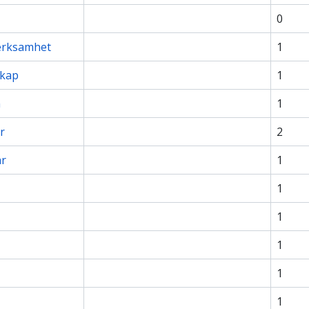
0
erksamhet
1
kap
1
n
1
r
2
ar
1
1
1
1
1
1