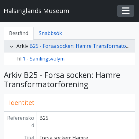
Skip to main content
Hälsinglands Museum
Togg
Bestånd
Snabbsök
Arkiv
B25 - Forsa socken: Hamre Transformatorförening
Fil
1 - Samlingsvolym
Arkiv B25 - Forsa socken: Hamre
Transformatorförening
Identitet
Referensko
B25
d
Titel
Forsa socken: Hamre