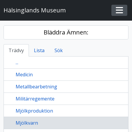
Skip to main content
Hälsinglands Museum
Togg
Bläddra Ämnen:
Trädvy
Lista
Sök
...
Medicin
Metallbearbetning
Militärregemente
Mjölkproduktion
Mjölkvarn