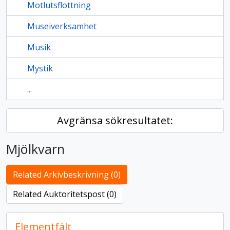
Motlutsflottning
Museiverksamhet
Musik
Mystik
...
Avgränsa sökresultatet:
Mjölkvarn
Related Arkivbeskrivning (0)
Related Auktoritetspost (0)
Elementfält