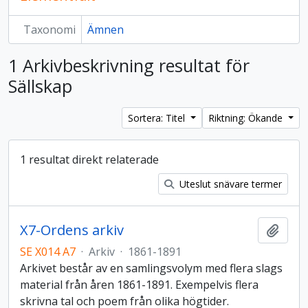
Taxonomi
Ämnen
1 Arkivbeskrivning resultat för
Sällskap
Sortera: Titel
Riktning: Ökande
1 resultat direkt relaterade
Uteslut snävare termer
X7-Ordens arkiv
Lägg t
SE X014 A7
·
Arkiv
·
1861-1891
Arkivet består av en samlingsvolym med flera slags
material från åren 1861-1891. Exempelvis flera
skrivna tal och poem från olika högtider.