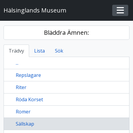
Skip to main content
Hälsinglands Museum
Togg
Bläddra Ämnen:
Trädvy
Lista
Sök
...
Repslagare
Riter
Röda Korset
Romer
Sällskap