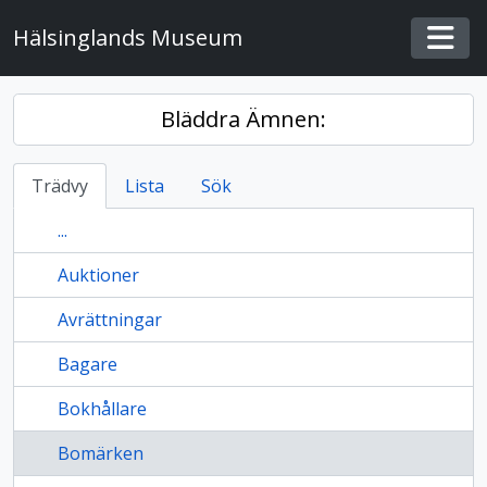
Skip to main content
Hälsinglands Museum
Togg
Bläddra Ämnen:
Trädvy
Lista
Sök
...
Auktioner
Avrättningar
Bagare
Bokhållare
Bomärken