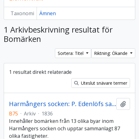
Taxonomi
Ämnen
1 Arkivbeskrivning resultat för
Bomärken
Sortera: Titel
Riktning: Ökande
1 resultat direkt relaterade
Uteslut snävare termer
Harmångers socken: P. Edenlöfs samling
Lägg t
B75
·
Arkiv
·
1836
Innehåller bomärken från 13 olika byar inom
Harmångers socken och upptar sammanlagt 87
olika fastigheter.