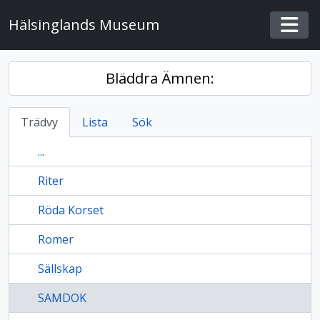
Skip to main content
Hälsinglands Museum
Togg
Bläddra Ämnen:
Trädvy
Lista
Sök
...
Riter
Röda Korset
Romer
Sällskap
SAMDOK