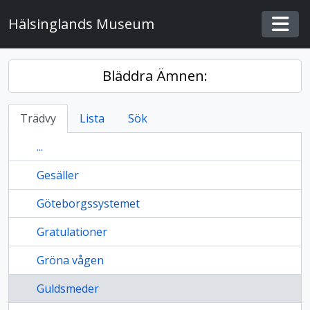
Skip to main content
Hälsinglands Museum
Togg
Bläddra Ämnen:
Trädvy
Lista
Sök
...
Gesäller
Göteborgssystemet
Gratulationer
Gröna vågen
Guldsmeder