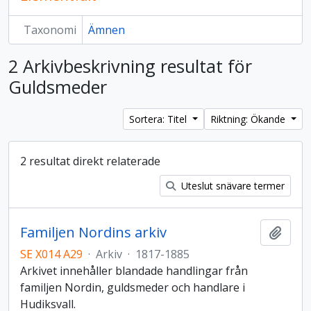
Taxonomi
Ämnen
2 Arkivbeskrivning resultat för
Guldsmeder
Sortera: Titel
Riktning: Ökande
2 resultat direkt relaterade
Uteslut snävare termer
Familjen Nordins arkiv
Lägg t
SE X014 A29
·
Arkiv
·
1817-1885
Arkivet innehåller blandade handlingar från
familjen Nordin, guldsmeder och handlare i
Hudiksvall.