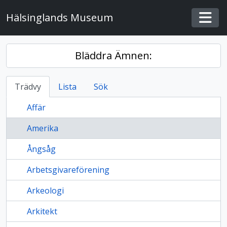
Skip to main content
Hälsinglands Museum
Togg
Bläddra Ämnen:
Trädvy
Lista
Sök
Affär
Amerika
Ångsåg
Arbetsgivareförening
Arkeologi
Arkitekt