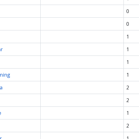
0
0
1
ar
1
1
tning
1
ia
2
2
e
1
2
r
1