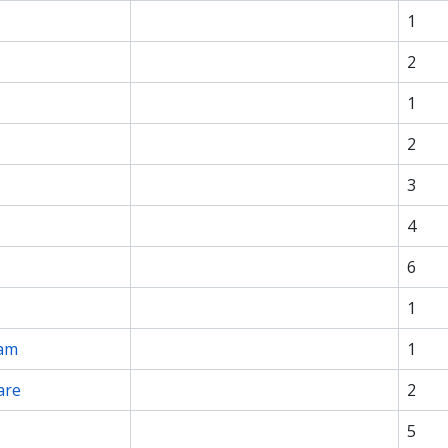
1
2
1
2
3
4
6
1
am
1
are
2
5