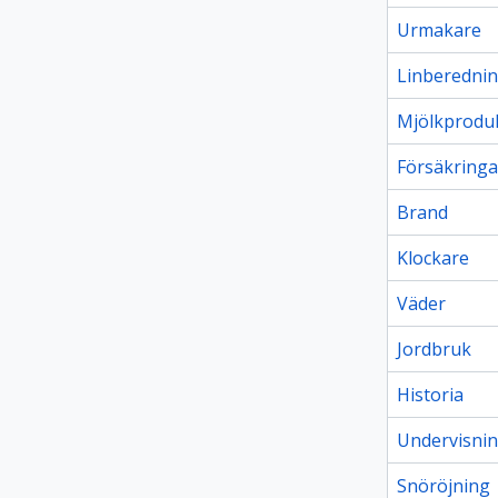
Urmakare
Linberedni
Mjölkprodu
Försäkringa
Brand
Klockare
Väder
Jordbruk
Historia
Undervisni
Snöröjning