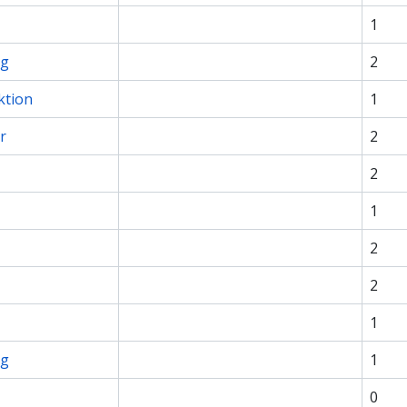
1
ng
2
ktion
1
r
2
2
1
2
2
1
ng
1
0