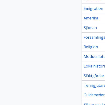
Emigration
Amerika
Sjöman
Församling
Religion
Motlutsflot
Lokalhistor
Släktgårdar
Tenngjutar
Guldsmeder
Silversmede