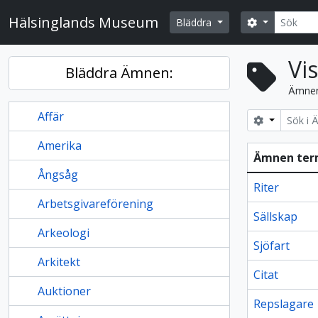
Skip to main content
Sök
Hälsinglands Museum
Search opti
Bläddra
Vi
Bläddra Ämnen:
Ämne
Affär
Search opt
Amerika
Ämnen te
Ångsåg
Riter
Arbetsgivareförening
Sällskap
Arkeologi
Sjöfart
Arkitekt
Citat
Auktioner
Repslagare