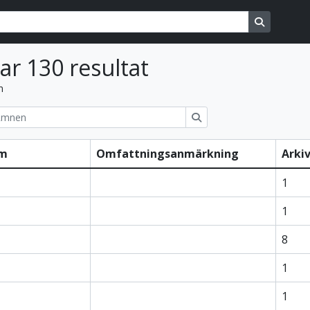
ons
Search in
sar 130 resultat
n
ions
Sök
rm
Omfattningsanmärkning
Arki
1
1
8
1
1