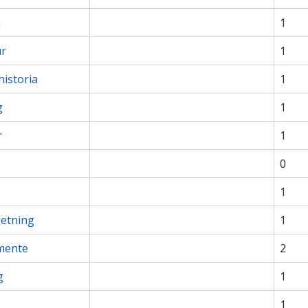
n
1
ur
1
historia
1
g
1
r
1
0
1
betning
1
mente
2
g
1
1