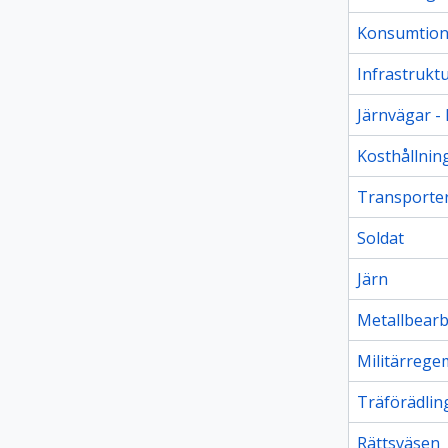
Konsumtio
Infrastrukt
Järnvägar - 
Kosthållnin
Transporte
Soldat
Järn
Metallbear
Militärrege
Träförädlin
Rättsväsen