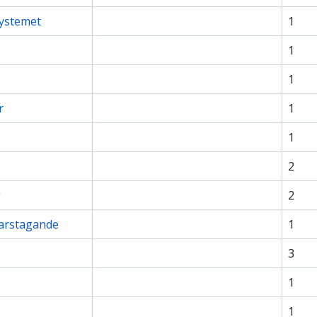
ystemet
1
1
1
r
1
1
2
g
2
varstagande
1
3
1
1