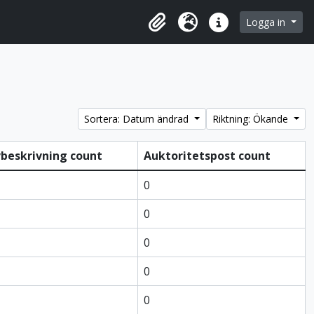
 browse page
Logga in
Urklipp
Språk
Snabblänkar
Sortera: Datum ändrad
Riktning: Ökande
vbeskrivning count
Auktoritetspost count
0
0
0
0
0