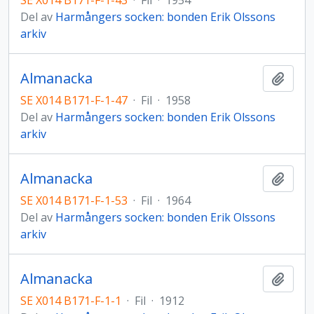
SE X014 B171-F-1-43
·
Fil
·
1954
Del av
Harmångers socken: bonden Erik Olssons
arkiv
Almanacka
Lägg t
SE X014 B171-F-1-47
·
Fil
·
1958
Del av
Harmångers socken: bonden Erik Olssons
arkiv
Almanacka
Lägg t
SE X014 B171-F-1-53
·
Fil
·
1964
Del av
Harmångers socken: bonden Erik Olssons
arkiv
Almanacka
Lägg t
SE X014 B171-F-1-1
·
Fil
·
1912