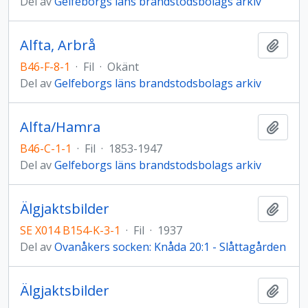
Del av
Gelfeborgs läns brandstodsbolags arkiv
Alfta, Arbrå
Lägg t
B46-F-8-1
·
Fil
·
Okänt
Del av
Gelfeborgs läns brandstodsbolags arkiv
Alfta/Hamra
Lägg t
B46-C-1-1
·
Fil
·
1853-1947
Del av
Gelfeborgs läns brandstodsbolags arkiv
Älgjaktsbilder
Lägg t
SE X014 B154-K-3-1
·
Fil
·
1937
Del av
Ovanåkers socken: Knåda 20:1 - Slåttagården
Älgjaktsbilder
Lägg t