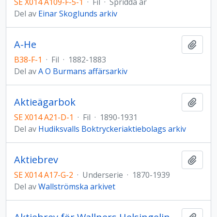
SE X014 A109-F-5-1
·
Fil
·
Spridda år
Del av
Einar Skoglunds arkiv
A-He
Lägg t
B38-F-1
·
Fil
·
1882-1883
Del av
A O Burmans affärsarkiv
Aktieägarbok
Lägg t
SE X014 A21-D-1
·
Fil
·
1890-1931
Del av
Hudiksvalls Boktryckeriaktiebolags arkiv
Aktiebrev
Lägg t
SE X014 A17-G-2
·
Underserie
·
1870-1939
Del av
Wallströmska arkivet