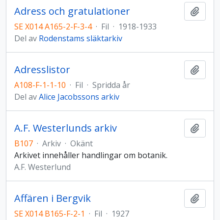
Adress och gratulationer
Lägg t
SE X014 A165-2-F-3-4
·
Fil
·
1918-1933
Del av
Rodenstams släktarkiv
Adresslistor
Lägg t
A108-F-1-1-10
·
Fil
·
Spridda år
Del av
Alice Jacobssons arkiv
A.F. Westerlunds arkiv
Lägg t
B107
·
Arkiv
·
Okänt
Arkivet innehåller handlingar om botanik.
A.F. Westerlund
Affären i Bergvik
Lägg t
SE X014 B165-F-2-1
·
Fil
·
1927