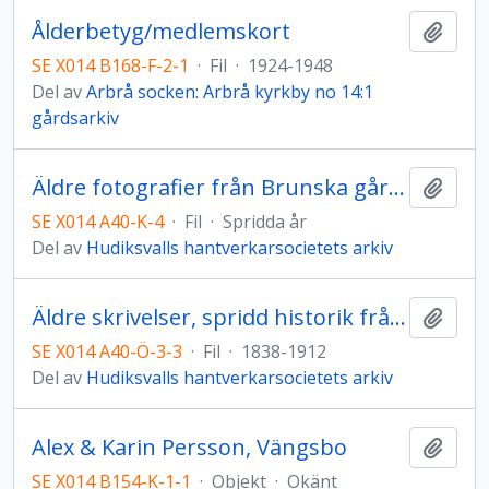
Ålderbetyg/medlemskort
Lägg t
SE X014 B168-F-2-1
·
Fil
·
1924-1948
Del av
Arbrå socken: Arbrå kyrkby no 14:1
gårdsarkiv
Äldre fotografier från Brunska gården
Lägg t
SE X014 A40-K-4
·
Fil
·
Spridda år
Del av
Hudiksvalls hantverkarsocietets arkiv
Äldre skrivelser, spridd historik från Societetens historia m.m.
Lägg t
SE X014 A40-Ö-3-3
·
Fil
·
1838-1912
Del av
Hudiksvalls hantverkarsocietets arkiv
Alex & Karin Persson, Vängsbo
Lägg t
SE X014 B154-K-1-1
·
Objekt
·
Okänt