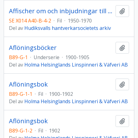
Affischer om och inbjudningar till evenemang
Lägg t
SE X014 A40-B-4-2
·
Fil
·
1950-1970
Del av
Hudiksvalls hantverkarsocietets arkiv
Aflöningsböcker
Lägg t
B89-G-1
·
Underserie
·
1900-1905
Del av
Holma Helsinglands Linspinneri & Väfveri AB
Aflöningsbok
Lägg t
B89-G-1-1
·
Fil
·
1900-1902
Del av
Holma Helsinglands Linspinneri & Väfveri AB
Aflöningsbok
Lägg t
B89-G-1-2
·
Fil
·
1902