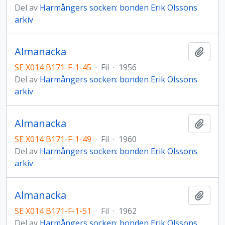
Del av
Harmångers socken: bonden Erik Olssons
arkiv
Almanacka
Lägg t
SE X014 B171-F-1-45
·
Fil
·
1956
Del av
Harmångers socken: bonden Erik Olssons
arkiv
Almanacka
Lägg t
SE X014 B171-F-1-49
·
Fil
·
1960
Del av
Harmångers socken: bonden Erik Olssons
arkiv
Almanacka
Lägg t
SE X014 B171-F-1-51
·
Fil
·
1962
Del av
Harmångers socken: bonden Erik Olssons