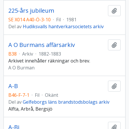
225-års jubileum
Lägg t
SE X014 A40-Ö-3-10
·
Fil
·
1981
Del av
Hudiksvalls hantverkarsocietets arkiv
A O Burmans affärsarkiv
Lägg t
B38
·
Arkiv
·
1882-1883
Arkivet innehåller räkningar och brev.
A O Burman
A-B
Lägg t
B46-F-7-1
·
Fil
·
Okänt
Del av
Gelfeborgs läns brandstodsbolags arkiv
Alfta, Arbrå, Bergsjö
A-Bj
Lägg t