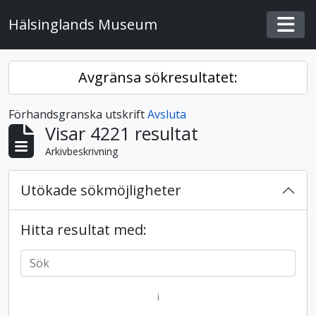
Skip to main content
Hälsinglands Museum
Togg
Avgränsa sökresultatet:
Förhandsgranska utskrift
Avsluta
Visar 4221 resultat
Arkivbeskrivning
Utökade sökmöjligheter
Hitta resultat med:
i