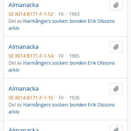
Almanacka
Lägg t
SE X014 B171-F-1-52
·
Fil
·
1963
Del av
Harmångers socken: bonden Erik Olssons
arkiv
Almanacka
Lägg t
SE X014 B171-F-1-54
·
Fil
·
1965
Del av
Harmångers socken: bonden Erik Olssons
arkiv
Almanacka
Lägg t
SE X014 B171-F-1-15
·
Fil
·
1926
Del av
Harmångers socken: bonden Erik Olssons
arkiv
Almanacka
Lägg t