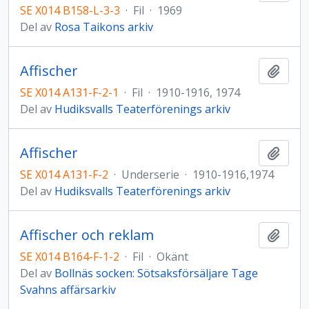
SE X014 B158-L-3-3
·
Fil
·
1969
Del av
Rosa Taikons arkiv
Affischer
Lägg t
SE X014 A131-F-2-1
·
Fil
·
1910-1916, 1974
Del av
Hudiksvalls Teaterförenings arkiv
Affischer
Lägg t
SE X014 A131-F-2
·
Underserie
·
1910-1916,1974
Del av
Hudiksvalls Teaterförenings arkiv
Affischer och reklam
Lägg t
SE X014 B164-F-1-2
·
Fil
·
Okänt
Del av
Bollnäs socken: Sötsaksförsäljare Tage
Svahns affärsarkiv