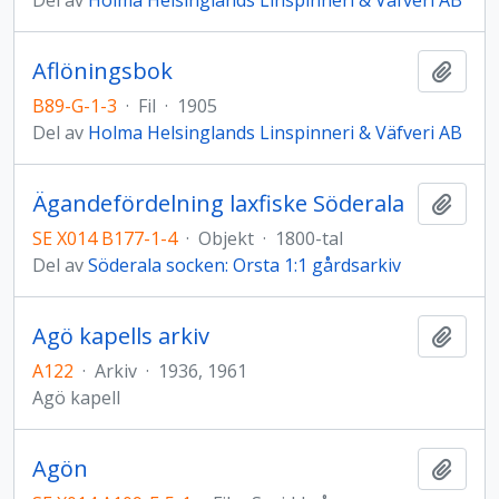
Del av
Holma Helsinglands Linspinneri & Väfveri AB
Aflöningsbok
Lägg t
B89-G-1-3
·
Fil
·
1905
Del av
Holma Helsinglands Linspinneri & Väfveri AB
Ägandefördelning laxfiske Söderala
Lägg t
SE X014 B177-1-4
·
Objekt
·
1800-tal
Del av
Söderala socken: Orsta 1:1 gårdsarkiv
Agö kapells arkiv
Lägg t
A122
·
Arkiv
·
1936, 1961
Agö kapell
Agön
Lägg t