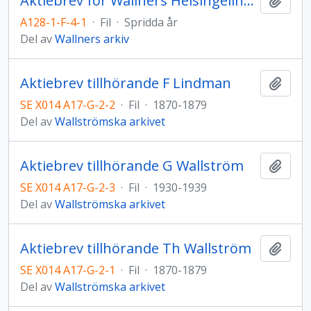
Aktiebrev för Wallners Helsingelinne-Industri Aktiebolag
Lägg t
A128-1-F-4-1
·
Fil
·
Spridda år
Del av
Wallners arkiv
Aktiebrev tillhörande F Lindman
Lägg t
SE X014 A17-G-2-2
·
Fil
·
1870-1879
Del av
Wallströmska arkivet
Aktiebrev tillhörande G Wallström
Lägg t
SE X014 A17-G-2-3
·
Fil
·
1930-1939
Del av
Wallströmska arkivet
Aktiebrev tillhörande Th Wallström
Lägg t
SE X014 A17-G-2-1
·
Fil
·
1870-1879
Del av
Wallströmska arkivet