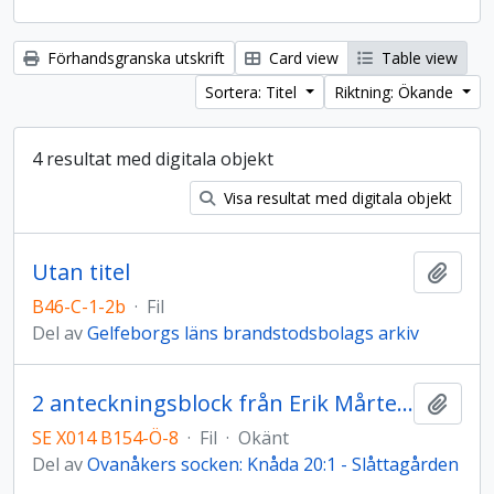
Förhandsgranska utskrift
Card view
Table view
Sortera: Titel
Riktning: Ökande
4 resultat med digitala objekt
Visa resultat med digitala objekt
Utan titel
Lägg t
B46-C-1-2b
·
Fil
Del av
Gelfeborgs läns brandstodsbolags arkiv
2 anteckningsblock från Erik Mårtensson Cykel & Sport Knåda
Lägg t
SE X014 B154-Ö-8
·
Fil
·
Okänt
Del av
Ovanåkers socken: Knåda 20:1 - Slåttagården