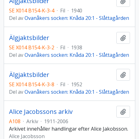
Älgjaktsbilder
Lägg t
SE X014 B154-K-3-4
·
Fil
·
1940
Del av
Ovanåkers socken: Knåda 20:1 - Slåttagården
Älgjaktsbilder
Lägg t
SE X014 B154-K-3-2
·
Fil
·
1938
Del av
Ovanåkers socken: Knåda 20:1 - Slåttagården
Älgjaktsbilder
Lägg t
SE X014 B154-K-3-8
·
Fil
·
1952
Del av
Ovanåkers socken: Knåda 20:1 - Slåttagården
Alice Jacobssons arkiv
Lägg t
A108
·
Arkiv
·
1911-2006
Arkivet innehåller handlingar efter Alice Jakobsson.
Alice Jacobsson