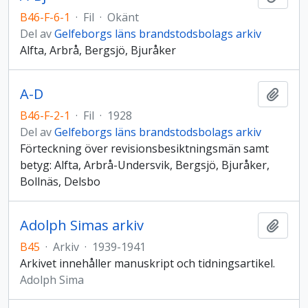
B46-F-6-1
·
Fil
·
Okänt
Del av
Gelfeborgs läns brandstodsbolags arkiv
Alfta, Arbrå, Bergsjö, Bjuråker
A-D
Lägg t
B46-F-2-1
·
Fil
·
1928
Del av
Gelfeborgs läns brandstodsbolags arkiv
Förteckning över revisionsbesiktningsmän samt
betyg: Alfta, Arbrå-Undersvik, Bergsjö, Bjuråker,
Bollnäs, Delsbo
Adolph Simas arkiv
Lägg t
B45
·
Arkiv
·
1939-1941
Arkivet innehåller manuskript och tidningsartikel.
Adolph Sima