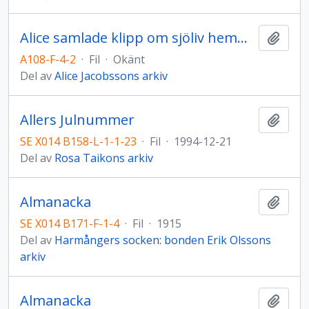
Alice samlade klipp om sjöliv hemma (Hudiksvall)
Lägg t
A108-F-4-2
·
Fil
·
Okänt
Del av
Alice Jacobssons arkiv
Allers Julnummer
Lägg t
SE X014 B158-L-1-1-23
·
Fil
·
1994-12-21
Del av
Rosa Taikons arkiv
Almanacka
Lägg t
SE X014 B171-F-1-4
·
Fil
·
1915
Del av
Harmångers socken: bonden Erik Olssons
arkiv
Almanacka
Lägg t