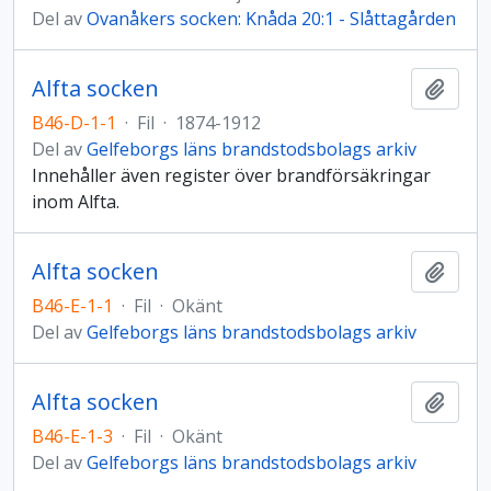
Del av
Ovanåkers socken: Knåda 20:1 - Slåttagården
Alfta socken
Lägg t
B46-D-1-1
·
Fil
·
1874-1912
Del av
Gelfeborgs läns brandstodsbolags arkiv
Innehåller även register över brandförsäkringar
inom Alfta.
Alfta socken
Lägg t
B46-E-1-1
·
Fil
·
Okänt
Del av
Gelfeborgs läns brandstodsbolags arkiv
Alfta socken
Lägg t
B46-E-1-3
·
Fil
·
Okänt
Del av
Gelfeborgs läns brandstodsbolags arkiv