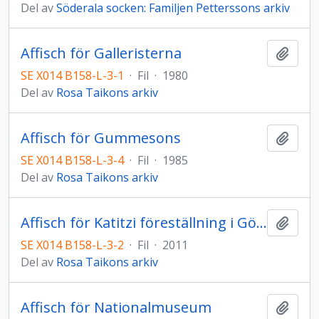
Del av
Söderala socken: Familjen Petterssons arkiv
Affisch för Galleristerna
Lägg t
SE X014 B158-L-3-1
·
Fil
·
1980
Del av
Rosa Taikons arkiv
Affisch för Gummesons
Lägg t
SE X014 B158-L-3-4
·
Fil
·
1985
Del av
Rosa Taikons arkiv
Affisch för Katitzi föreställning i Göteborg
Lägg t
SE X014 B158-L-3-2
·
Fil
·
2011
Del av
Rosa Taikons arkiv
Affisch för Nationalmuseum
Lägg t