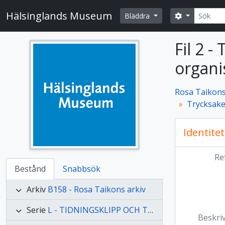
Skip to main content
Sök
Hälsinglands Museum
Search opti
Bläddra
Fil 2 -
organi
Rosa Taikons
Trycksake
Identitet
Re
Bestånd
Snabbsök
Arkiv
B158 - Rosa Taikons arkiv
Serie
L - TIDNINGSKLIPP OCH TRYCKSAKER
Beskri