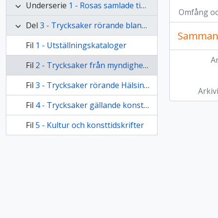
Underserie
1 - Rosas samlade tidskrifter och trycksaker
Omfång o
Del
3 - Trycksaker rörande blandade ämnen
Samman
Fil
1 - Utställningskataloger
Ar
Fil
2 - Trycksaker från myndigheter, landsting, statliga organisationer
Fil
3 - Trycksaker rörande Hälsingland m.m.
Arkiv
Fil
4 - Trycksaker gällande konstnärer och offentliga personer
Fil
5 - Kultur och konsttidskrifter