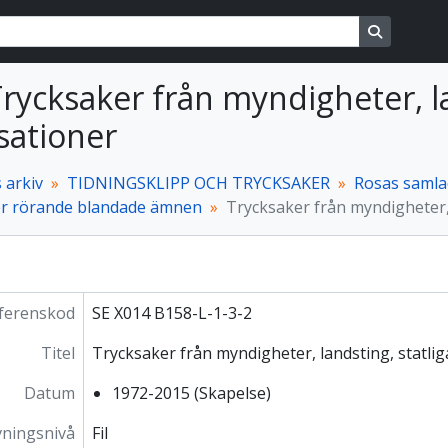
ons
Search in
 Trycksaker från myndigheter, l
sationer
 arkiv
TIDNINGSKLIPP OCH TRYCKSAKER
Rosas samlad
r rörande blandade ämnen
Trycksaker från myndigheter, 
ferenskod
SE X014 B158-L-1-3-2
Titel
Trycksaker från myndigheter, landsting, statli
Datum
1972-2015 (Skapelse)
vningsnivå
Fil