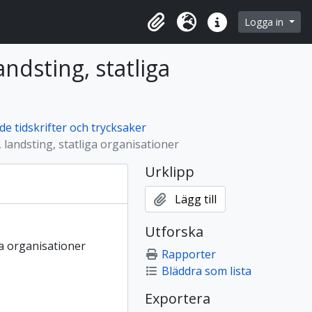
 browse page
Logga in
Urklipp
Språk
Snabblänkar
andsting, statliga
e tidskrifter och trycksaker
landsting, statliga organisationer
Urklipp
Lägg till
Utforska
ga organisationer
Rapporter
Bläddra som lista
Exportera