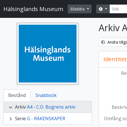
Skip to main content
Sök
Hälsinglands Museum
Search opti
Bläddra
Arkiv 
Andra till
Identitet
Re
Bestånd
Snabbsök
Arkiv
A4 - C.O. Bogrens arkiv
Beskri
Serie
G - RÄKENSKAPER
Omfång o