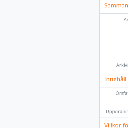
Samman
Ar
Arkiv
Innehåll
Omfat
Uppordni
Villkor 