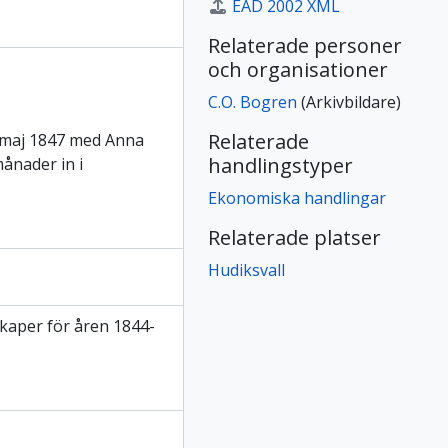
EAD 2002 XML
Relaterade personer
och organisationer
C.O. Bogren
(Arkivbildare)
Relaterade
2 maj 1847 med Anna
handlingstyper
ånader in i
Ekonomiska handlingar
Relaterade platser
Hudiksvall
skaper för åren 1844-