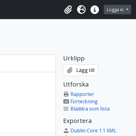
 browse page
Logga in
Urklipp
Språk
Snabblänkar
Urklipp
Lägg till
Utforska
Rapporter
Förteckning
Bläddra som lista
Exportera
Dublin Core 1.1 XML