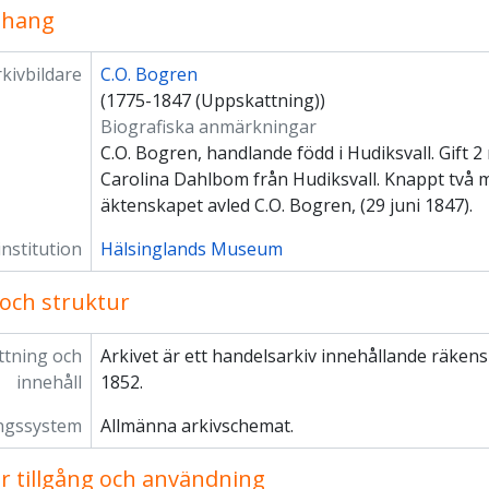
hang
kivbildare
C.O. Bogren
(1775-1847 (Uppskattning))
Biografiska anmärkningar
C.O. Bogren, handlande född i Hudiksvall. Gift 
Carolina Dahlbom från Hudiksvall. Knappt två m
äktenskapet avled C.O. Bogren, (29 juni 1847).
institution
Hälsinglands Museum
 och struktur
tning och
Arkivet är ett handelsarkiv innehållande räken
innehåll
1852.
ngssystem
Allmänna arkivschemat.
för tillgång och användning