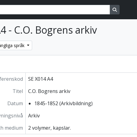
ons
Search in
A4 - C.O. Bogrens arkiv
gängliga språk
ferenskod
SE X014 A4
Titel
C.O. Bogrens arkiv
Datum
1845-1852 (Arkivbildning)
vningsnivå
Arkiv
ch medium
2 volymer, kapslar.