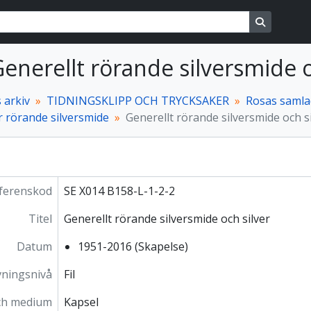
ons
Search in
 Generellt rörande silversmide 
 arkiv
TIDNINGSKLIPP OCH TRYCKSAKER
Rosas samlad
r rörande silversmide
Generellt rörande silversmide och s
ferenskod
SE X014 B158-L-1-2-2
Titel
Generellt rörande silversmide och silver
Datum
1951-2016 (Skapelse)
vningsnivå
Fil
ch medium
Kapsel