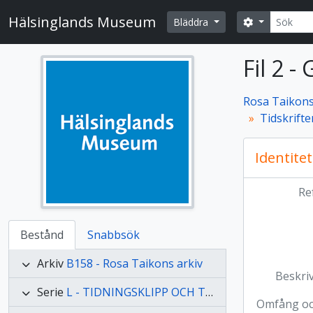
Skip to main content
Sök
Hälsinglands Museum
Search opti
Bläddra
Fil 2 -
Rosa Taikons
Tidskrifte
Identitet
Re
Bestånd
Snabbsök
Arkiv
B158 - Rosa Taikons arkiv
Beskri
Serie
L - TIDNINGSKLIPP OCH TRYCKSAKER
Omfång o