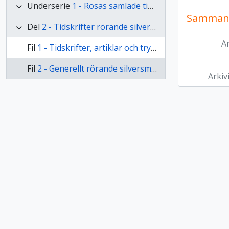
Underserie
1 - Rosas samlade tidskrifter och trycksaker
Samman
Del
2 - Tidskrifter rörande silversmide
Ar
Fil
1 - Tidskrifter, artiklar och trycksaker rörande Rosas skapande
Fil
2 - Generellt rörande silversmide och silver
Arkiv