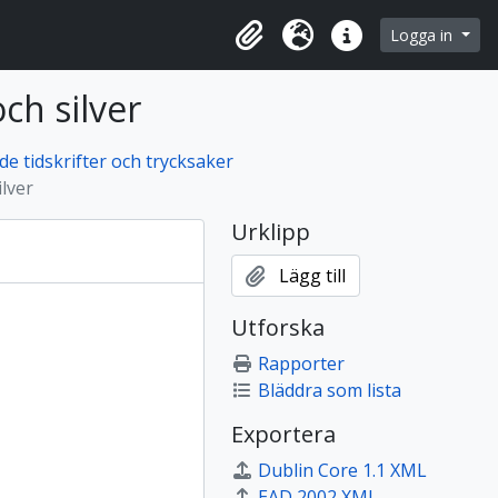
 browse page
Logga in
Urklipp
Språk
Snabblänkar
och silver
e tidskrifter och trycksaker
ilver
Urklipp
Lägg till
Utforska
Rapporter
Bläddra som lista
Exportera
Dublin Core 1.1 XML
EAD 2002 XML