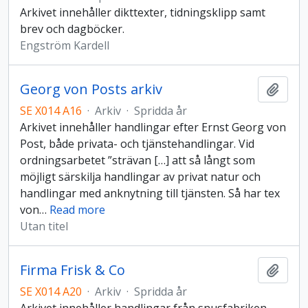
Arkivet innehåller dikttexter, tidningsklipp samt
brev och dagböcker.
Engström Kardell
Georg von Posts arkiv
Lägg t
SE X014 A16
·
Arkiv
·
Spridda år
Arkivet innehåller handlingar efter Ernst Georg von
Post, både privata- och tjänstehandlingar. Vid
ordningsarbetet ”strävan […] att så långt som
möjligt särskilja handlingar av privat natur och
handlingar med anknytning till tjänsten. Så har tex
von
…
Read more
Utan titel
Firma Frisk & Co
Lägg t
SE X014 A20
·
Arkiv
·
Spridda år