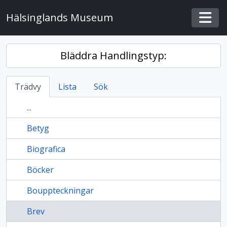
Skip to main content
Hälsinglands Museum
Togg
Bläddra Handlingstyp:
Trädvy
Lista
Sök
...
Betyg
Biografica
Böcker
Bouppteckningar
Brev