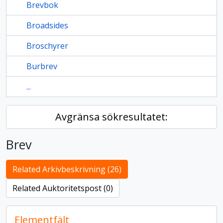
Brevbok
Broadsides
Broschyrer
Burbrev
...
Avgränsa sökresultatet:
Brev
Related Arkivbeskrivning (26)
Related Auktoritetspost (0)
Elementfält