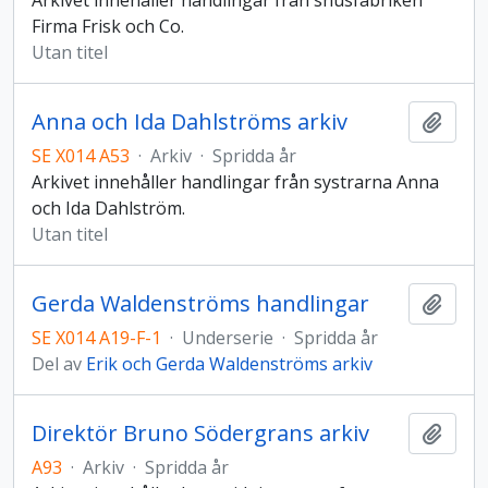
Arkivet innehåller handlingar från snusfabriken
Firma Frisk och Co.
Utan titel
Anna och Ida Dahlströms arkiv
Lägg t
SE X014 A53
·
Arkiv
·
Spridda år
Arkivet innehåller handlingar från systrarna Anna
och Ida Dahlström.
Utan titel
Gerda Waldenströms handlingar
Lägg t
SE X014 A19-F-1
·
Underserie
·
Spridda år
Del av
Erik och Gerda Waldenströms arkiv
Direktör Bruno Södergrans arkiv
Lägg t
A93
·
Arkiv
·
Spridda år