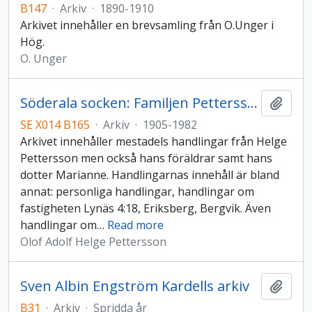
B147
·
Arkiv
·
1890-1910
Arkivet innehåller en brevsamling från O.Unger i
Hög.
O. Unger
Söderala socken: Familjen Petterssons arkiv
Lägg t
SE X014 B165
·
Arkiv
·
1905-1982
Arkivet innehåller mestadels handlingar från Helge
Pettersson men också hans föräldrar samt hans
dotter Marianne. Handlingarnas innehåll är bland
annat: personliga handlingar, handlingar om
fastigheten Lynäs 4:18, Eriksberg, Bergvik. Även
handlingar om
…
Read more
Olof Adolf Helge Pettersson
Sven Albin Engström Kardells arkiv
Lägg t
B31
·
Arkiv
·
Spridda år