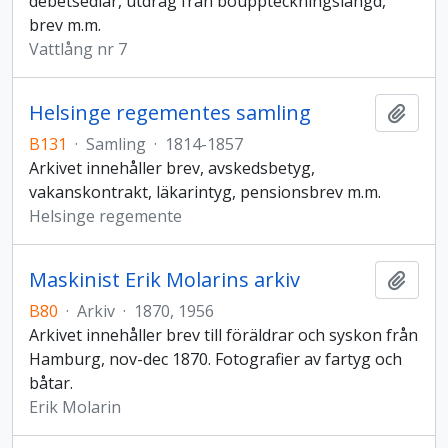
debetsedlar, utdrag från bouppteckningslängd,
brev m.m.
Vattlång nr 7
Helsinge regementes samling
Lägg t
B131
·
Samling
·
1814-1857
Arkivet innehåller brev, avskedsbetyg,
vakanskontrakt, läkarintyg, pensionsbrev m.m.
Helsinge regemente
Maskinist Erik Molarins arkiv
Lägg t
B80
·
Arkiv
·
1870, 1956
Arkivet innehåller brev till föräldrar och syskon från
Hamburg, nov-dec 1870. Fotografier av fartyg och
båtar.
Erik Molarin