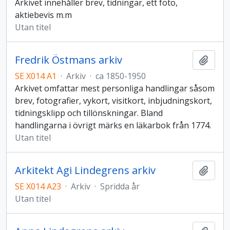
Arkivet innehåller brev, tidningar, ett foto,
aktiebevis m.m
Utan titel
Fredrik Östmans arkiv
Lägg t
SE X014 A1
·
Arkiv
·
ca 1850-1950
Arkivet omfattar mest personliga handlingar såsom
brev, fotografier, vykort, visitkort, inbjudningskort,
tidningsklipp och tillönskningar. Bland
handlingarna i övrigt märks en läkarbok från 1774.
Utan titel
Arkitekt Agi Lindegrens arkiv
Lägg t
SE X014 A23
·
Arkiv
·
Spridda år
Utan titel