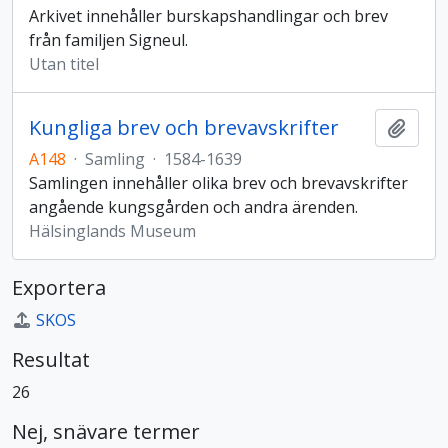
Arkivet innehåller burskapshandlingar och brev
från familjen Signeul.
Utan titel
Kungliga brev och brevavskrifter
Lägg t
A148
·
Samling
·
1584-1639
Samlingen innehåller olika brev och brevavskrifter
angående kungsgården och andra ärenden.
Hälsinglands Museum
Exportera
SKOS
Resultat
26
Nej, snävare termer