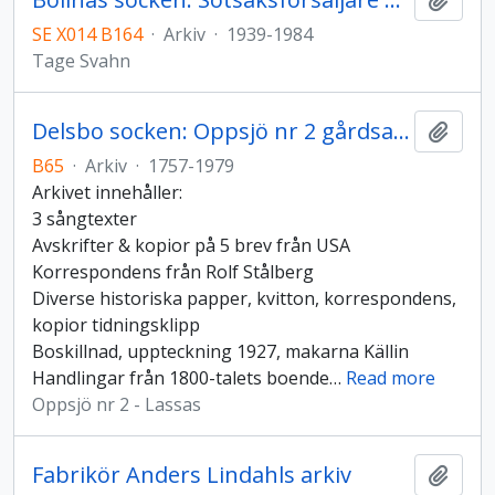
SE X014 B164
·
Arkiv
·
1939-1984
Tage Svahn
Delsbo socken: Oppsjö nr 2 gårdsarkiv
Lägg t
B65
·
Arkiv
·
1757-1979
Arkivet innehåller:
3 sångtexter
Avskrifter & kopior på 5 brev från USA
Korrespondens från Rolf Stålberg
Diverse historiska papper, kvitton, korrespondens,
kopior tidningsklipp
Boskillnad, uppteckning 1927, makarna Källin
Handlingar från 1800-talets boende
…
Read more
Oppsjö nr 2 - Lassas
Fabrikör Anders Lindahls arkiv
Lägg t