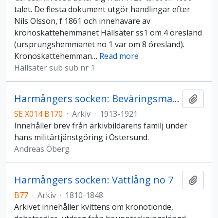
talet. De flesta dokument utgör handlingar efter
Nils Olsson, f 1861 och innehavare av
kronoskattehemmanet Hällsäter ss1 om 4 öresland
(ursprungshemmanet no 1 var om 8 öresland).
Kronoskattehemman
…
Read more
Hällsäter sub sub nr 1
Harmångers socken: Beväringsmannen Andreas Öbergs arkiv
Lägg t
SE X014 B170
·
Arkiv
·
1913-1921
Innehåller brev från arkivbildarens familj under
hans militärtjänstgöring i Östersund.
Andreas Öberg
Harmångers socken: Vattlång no 7
Lägg t
B77
·
Arkiv
·
1810-1848
Arkivet innehåller kvittens om kronotionde,