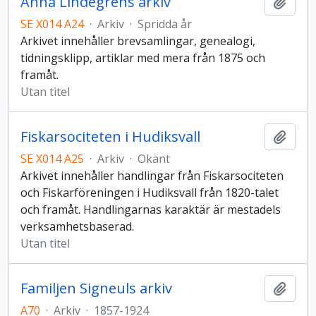
Anna Lindegrens arkiv
Lägg t
SE X014 A24
·
Arkiv
·
Spridda år
Arkivet innehåller brevsamlingar, genealogi,
tidningsklipp, artiklar med mera från 1875 och
framåt.
Utan titel
Fiskarsociteten i Hudiksvall
Lägg t
SE X014 A25
·
Arkiv
·
Okänt
Arkivet innehåller handlingar från Fiskarsociteten
och Fiskarföreningen i Hudiksvall från 1820-talet
och framåt. Handlingarnas karaktär är mestadels
verksamhetsbaserad.
Utan titel
Familjen Signeuls arkiv
Lägg t
A70
·
Arkiv
·
1857-1924