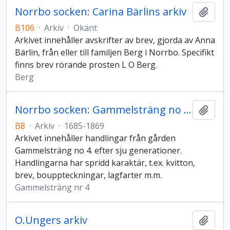
Norrbo socken: Carina Bärlins arkiv
Lägg t
B106
·
Arkiv
·
Okänt
Arkivet innehåller avskrifter av brev, gjorda av Anna
Bärlin, från eller till familjen Berg i Norrbo. Specifikt
finns brev rörande prosten L O Berg.
Berg
Norrbo socken: Gammelsträng no 4 gårdsarkiv
Lägg t
B8
·
Arkiv
·
1685-1869
Arkivet innehåller handlingar från gården
Gammelsträng no 4. efter sju generationer.
Handlingarna har spridd karaktär, t.ex. kvitton,
brev, bouppteckningar, lagfarter m.m.
Gammelsträng nr 4
O.Ungers arkiv
Lägg t