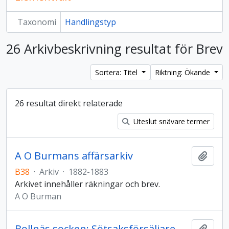
Taxonomi
Handlingstyp
26 Arkivbeskrivning resultat för Brev
Sortera: Titel
Riktning: Ökande
26 resultat direkt relaterade
Uteslut snävare termer
A O Burmans affärsarkiv
Lägg t
B38
·
Arkiv
·
1882-1883
Arkivet innehåller räkningar och brev.
A O Burman
Bollnäs socken: Sötsaksförsäljare Tage Svahns affärsarkiv
Lägg t