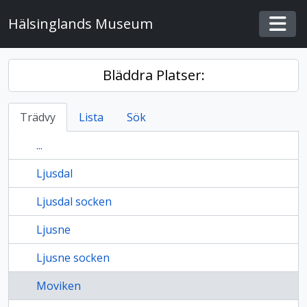
Skip to main content
Hälsinglands Museum
Togg
Bläddra Platser:
Trädvy
Lista
Sök
...
Ljusdal
Ljusdal socken
Ljusne
Ljusne socken
Moviken