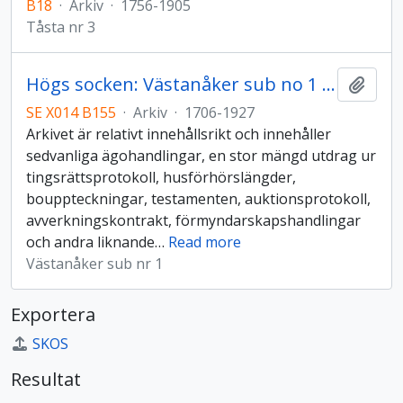
B18
·
Arkiv
·
1756-1905
Tåsta nr 3
Högs socken: Västanåker sub no 1 gårdsarkiv
Lägg t
SE X014 B155
·
Arkiv
·
1706-1927
Arkivet är relativt innehållsrikt och innehåller
sedvanliga ägohandlingar, en stor mängd utdrag ur
tingsrättsprotokoll, husförhörslängder,
bouppteckningar, testamenten, auktionsprotokoll,
avverkningskontrakt, förmyndarskapshandlingar
och andra liknande
…
Read more
Västanåker sub nr 1
Exportera
SKOS
Resultat