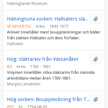
Hälsinglands Museum
Hälsingtuna socken: Hällsäters släktarkiv
Lägg t
SE X014 B152
·
Arkiv
·
1843-1977
Arkivet innehåller mest bouppteckningar och bilder
från släkten Hällsäter och dess förfäder.
Hällsäter
Hög: släktarkiv från Västanåker
Lägg t
B3
·
Arkiv
·
1760 - 1861
Volymen innehåller olika släktarkiv från nämnda
arkivbildare mellan åren 1760-1861.
Margta Larsdotter
Hög socken: Bouppteckning från Tåsta
Lägg t
B97
·
Fil
·
1794-08-05