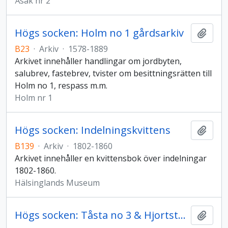
Åsak nr 2
Högs socken: Holm no 1 gårdsarkiv
Lägg t
B23
·
Arkiv
·
1578-1889
Arkivet innehåller handlingar om jordbyten,
salubrev, fastebrev, tvister om besittningsrätten till
Holm no 1, respass m.m.
Holm nr 1
Högs socken: Indelningskvittens
Lägg t
B139
·
Arkiv
·
1802-1860
Arkivet innehåller en kvittensbok över indelningar
1802-1860.
Hälsinglands Museum
Högs socken: Tåsta no 3 & Hjortsta no 4
Lägg t