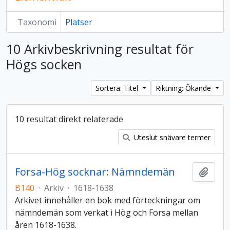
Taxonomi
Platser
10 Arkivbeskrivning resultat för
Högs socken
Sortera: Titel
Riktning: Ökande
10 resultat direkt relaterade
Uteslut snävare termer
Forsa-Hög socknar: Nämndemän
Lägg t
B140
·
Arkiv
·
1618-1638
Arkivet innehåller en bok med förteckningar om
nämndemän som verkat i Hög och Forsa mellan
åren 1618-1638.