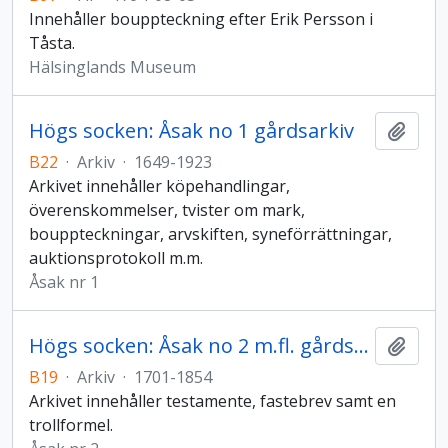
Innehåller bouppteckning efter Erik Persson i
Tåsta.
Hälsinglands Museum
Högs socken: Åsak no 1 gårdsarkiv
Lägg t
B22
·
Arkiv
·
1649-1923
Arkivet innehåller köpehandlingar,
överenskommelser, tvister om mark,
bouppteckningar, arvskiften, syneförrättningar,
auktionsprotokoll m.m.
Åsak nr 1
Högs socken: Åsak no 2 m.fl. gårdsarkiv
Lägg t
B19
·
Arkiv
·
1701-1854
Arkivet innehåller testamente, fastebrev samt en
trollformel.