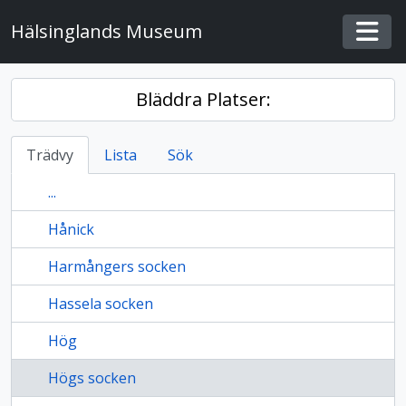
Skip to main content
Hälsinglands Museum
Togg
Bläddra Platser:
Trädvy
Lista
Sök
...
Hånick
Harmångers socken
Hassela socken
Hög
Högs socken