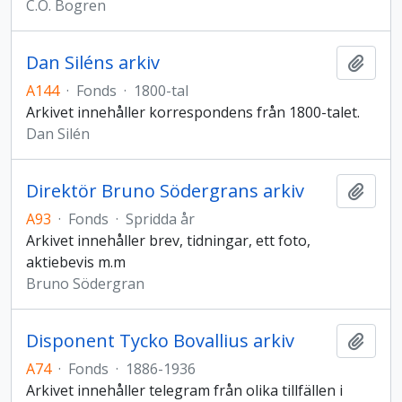
C.O. Bogren
Dan Siléns arkiv
Add t
A144
·
Fonds
·
1800-tal
Arkivet innehåller korrespondens från 1800-talet.
Dan Silén
Direktör Bruno Södergrans arkiv
Add t
A93
·
Fonds
·
Spridda år
Arkivet innehåller brev, tidningar, ett foto,
aktiebevis m.m
Bruno Södergran
Disponent Tycko Bovallius arkiv
Add t
A74
·
Fonds
·
1886-1936
Arkivet innehåller telegram från olika tillfällen i