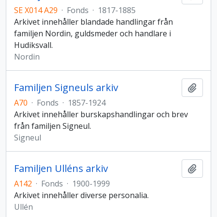
SE X014 A29
·
Fonds
·
1817-1885
Arkivet innehåller blandade handlingar från
familjen Nordin, guldsmeder och handlare i
Hudiksvall.
Nordin
Familjen Signeuls arkiv
Add t
A70
·
Fonds
·
1857-1924
Arkivet innehåller burskapshandlingar och brev
från familjen Signeul.
Signeul
Familjen Ulléns arkiv
Add t
A142
·
Fonds
·
1900-1999
Arkivet innehåller diverse personalia.
Ullén