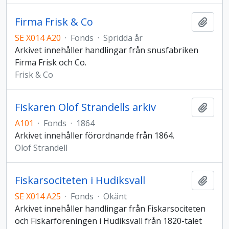
Firma Frisk & Co
Add t
SE X014 A20
·
Fonds
·
Spridda år
Arkivet innehåller handlingar från snusfabriken
Firma Frisk och Co.
Frisk & Co
Fiskaren Olof Strandells arkiv
Add t
A101
·
Fonds
·
1864
Arkivet innehåller förordnande från 1864.
Olof Strandell
Fiskarsociteten i Hudiksvall
Add t
SE X014 A25
·
Fonds
·
Okänt
Arkivet innehåller handlingar från Fiskarsociteten
och Fiskarföreningen i Hudiksvall från 1820-talet