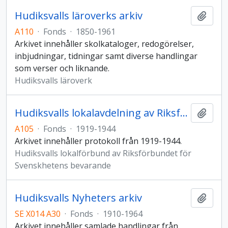
Hudiksvalls läroverks arkiv
Add t
A110
·
Fonds
·
1850-1961
Arkivet innehåller skolkataloger, redogörelser,
inbjudningar, tidningar samt diverse handlingar
som verser och liknande.
Hudiksvalls läroverk
Hudiksvalls lokalavdelning av Riksförbundet för Svenskhetens bevarande arkiv
Add t
A105
·
Fonds
·
1919-1944
Arkivet innehåller protokoll från 1919-1944.
Hudiksvalls lokalförbund av Riksförbundet för
Svenskhetens bevarande
Hudiksvalls Nyheters arkiv
Add t
SE X014 A30
·
Fonds
·
1910-1964
Arkivet innehåller samlade handlingar från