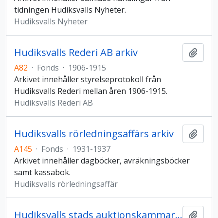
tidningen Hudiksvalls Nyheter.
Hudiksvalls Nyheter
Hudiksvalls Rederi AB arkiv
Add t
A82
·
Fonds
·
1906-1915
Arkivet innehåller styrelseprotokoll från
Hudiksvalls Rederi mellan åren 1906-1915.
Hudiksvalls Rederi AB
Hudiksvalls rörledningsaffärs arkiv
Add t
A145
·
Fonds
·
1931-1937
Arkivet innehåller dagböcker, avräkningsböcker
samt kassabok.
Hudiksvalls rörledningsaffär
Hudiksvalls stads auktionskammares arkiv
Add t