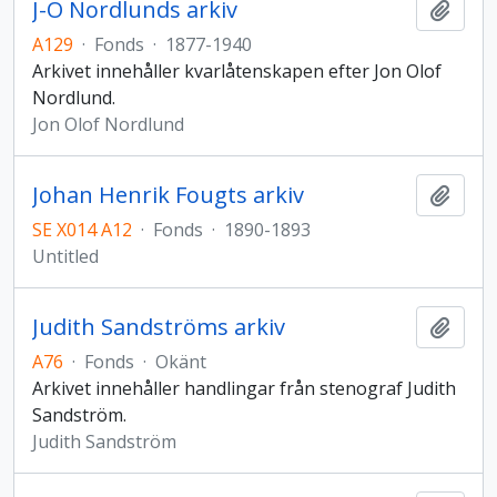
J-O Nordlunds arkiv
Add t
A129
·
Fonds
·
1877-1940
Arkivet innehåller kvarlåtenskapen efter Jon Olof
Nordlund.
Jon Olof Nordlund
Johan Henrik Fougts arkiv
Add t
SE X014 A12
·
Fonds
·
1890-1893
Untitled
Judith Sandströms arkiv
Add t
A76
·
Fonds
·
Okänt
Arkivet innehåller handlingar från stenograf Judith
Sandström.
Judith Sandström