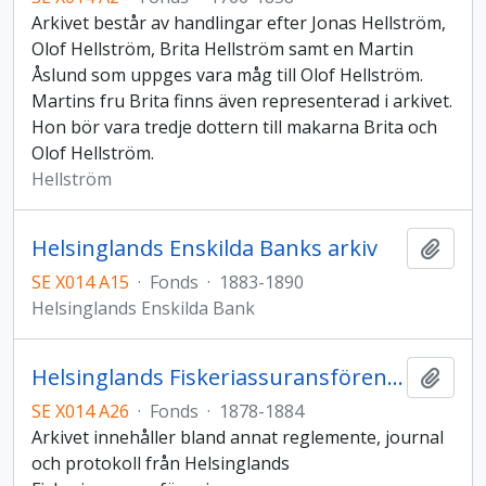
Arkivet består av handlingar efter Jonas Hellström,
Olof Hellström, Brita Hellström samt en Martin
Åslund som uppges vara måg till Olof Hellström.
Martins fru Brita finns även representerad i arkivet.
Hon bör vara tredje dottern till makarna Brita och
Olof Hellström.
Hellström
Helsinglands Enskilda Banks arkiv
Add t
SE X014 A15
·
Fonds
·
1883-1890
Helsinglands Enskilda Bank
Helsinglands Fiskeriassuransförenings arkiv
Add t
SE X014 A26
·
Fonds
·
1878-1884
Arkivet innehåller bland annat reglemente, journal
och protokoll från Helsinglands