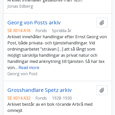
Arkivet innehåller gesällbrev från 1857.
Jonas Edberg
Georg von Posts arkiv
Add t
SE X014 A16
·
Fonds
·
Spridda år
Arkivet innehåller handlingar efter Ernst Georg von
Post, både privata- och tjänstehandlingar. Vid
ordningsarbetet ”strävan […] att så långt som
möjligt särskilja handlingar av privat natur och
handlingar med anknytning till tjänsten. Så har tex
von
…
Read more
Georg von Post
Grosshandlare Spetz arkiv
Add t
SE X014 A32
·
Fonds
·
1928-1930
Arkivet består av en bok rörande Arbrå med
omnejd.