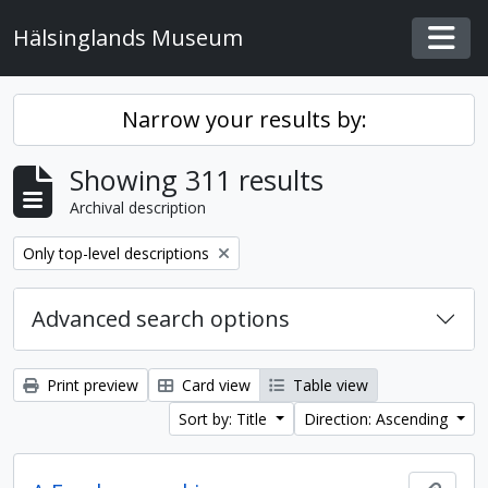
Skip to main content
Hälsinglands Museum
Togg
Narrow your results by:
Showing 311 results
Archival description
Remove filter:
Only top-level descriptions
Advanced search options
Print preview
Card view
Table view
Sort by: Title
Direction: Ascending