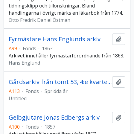
tidningsklipp och tillönskningar. Bland
handlingarna i övrigt märks en läkarbok från 1774.
Otto Fredrik Daniel Östman
Fyrmästare Hans Englunds arkiv
Add t
A99
·
Fonds
·
1863
Arkivet innehåller fyrmästarförordnande från 1863.
Hans Englund
Gårdsarkiv från tomt 53, 4:e kvarteret Hudiksvall
Add t
A113
·
Fonds
·
Spridda år
Untitled
Gelbgjutare Jonas Edbergs arkiv
Add t
A100
·
Fonds
·
1857