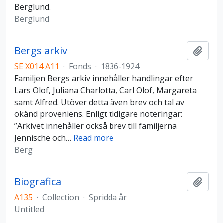
Berglund.
Berglund
Bergs arkiv
Add t
SE X014 A11
·
Fonds
·
1836-1924
Familjen Bergs arkiv innehåller handlingar efter
Lars Olof, Juliana Charlotta, Carl Olof, Margareta
samt Alfred. Utöver detta även brev och tal av
okänd proveniens. Enligt tidigare noteringar:
”Arkivet innehåller också brev till familjerna
Jennische och
…
Read more
Berg
Biografica
Add t
A135
·
Collection
·
Spridda år
Untitled