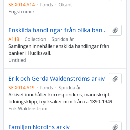
SE X014 A14
·
Fonds
·
Okänt
Engströmer
Enskilda handlingar från olika banker i Hudiksvall
Add t
A118
·
Collection
·
Spridda år
Samlingen innehåller enskilda handlingar från
banker i Hudiksvall.
Untitled
Erik och Gerda Waldenströms arkiv
Add t
SE X014 A19
·
Fonds
·
Spridda år
Arkivet innehåller korrespondens, manuskript,
tidningsklipp, trycksaker m.m från ca 1890-1949.
Erik Waldenström
Familjen Nordins arkiv
Add t