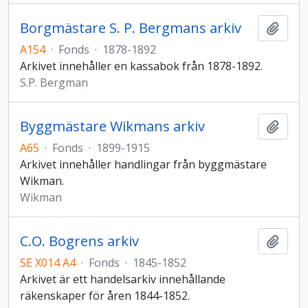
Borgmästare S. P. Bergmans arkiv
Add t
A154
·
Fonds
·
1878-1892
Arkivet innehåller en kassabok från 1878-1892.
S.P. Bergman
Byggmästare Wikmans arkiv
Add t
A65
·
Fonds
·
1899-1915
Arkivet innehåller handlingar från byggmästare
Wikman.
Wikman
C.O. Bogrens arkiv
Add t
SE X014 A4
·
Fonds
·
1845-1852
Arkivet är ett handelsarkiv innehållande
räkenskaper för åren 1844-1852.