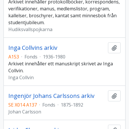
Arkivet innehåller protokollböcker, korrespondens,
verifikationer, manus, medlemslistor, program,
kallelser, broschyrer, kantat samt minnesbok från
studentjubileum.
Hudiksvallspojkarna
Inga Collvins arkiv
Add t
A153
·
Fonds
·
1936-1980
Arkivet innehåller ett manuskript skrivet av Inga
Collvin.
Inga Collvin
Ingenjör Johans Carlssons arkiv
Add t
SE X014 A137
·
Fonds
·
1875-1892
Johan Carlsson