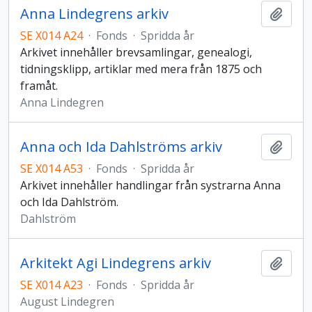
Anna Lindegrens arkiv
Add t
SE X014 A24
·
Fonds
·
Spridda år
Arkivet innehåller brevsamlingar, genealogi,
tidningsklipp, artiklar med mera från 1875 och
framåt.
Anna Lindegren
Anna och Ida Dahlströms arkiv
Add t
SE X014 A53
·
Fonds
·
Spridda år
Arkivet innehåller handlingar från systrarna Anna
och Ida Dahlström.
Dahlström
Arkitekt Agi Lindegrens arkiv
Add t
SE X014 A23
·
Fonds
·
Spridda år
August Lindegren