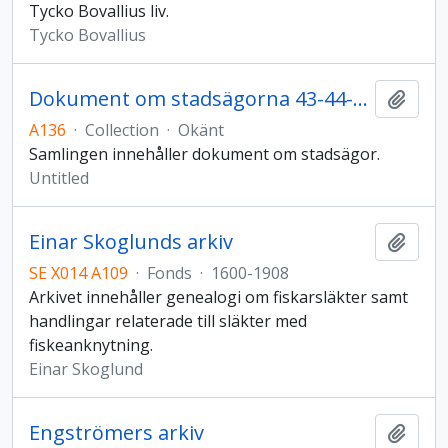
Tycko Bovallius liv.
Tycko Bovallius
Dokument om stadsägorna 43-44-45, Sofiedal
Add t
A136
·
Collection
·
Okänt
Samlingen innehåller dokument om stadsägor.
Untitled
Einar Skoglunds arkiv
Add t
SE X014 A109
·
Fonds
·
1600-1908
Arkivet innehåller genealogi om fiskarsläkter samt
handlingar relaterade till släkter med
fiskeanknytning.
Einar Skoglund
Engströmers arkiv
Add t