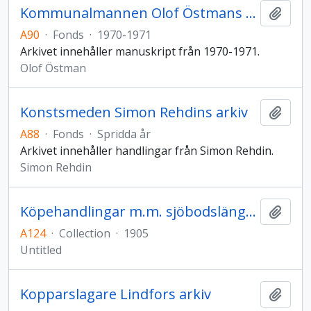
Kommunalmannen Olof Östmans arkiv
Add t
A90
·
Fonds
·
1970-1971
Arkivet innehåller manuskript från 1970-1971.
Olof Östman
Konstsmeden Simon Rehdins arkiv
Add t
A88
·
Fonds
·
Spridda år
Arkivet innehåller handlingar från Simon Rehdin.
Simon Rehdin
Köpehandlingar m.m. sjöbodslängan 1A Hudiksvall
Add t
A124
·
Collection
·
1905
Untitled
Kopparslagare Lindfors arkiv
Add t