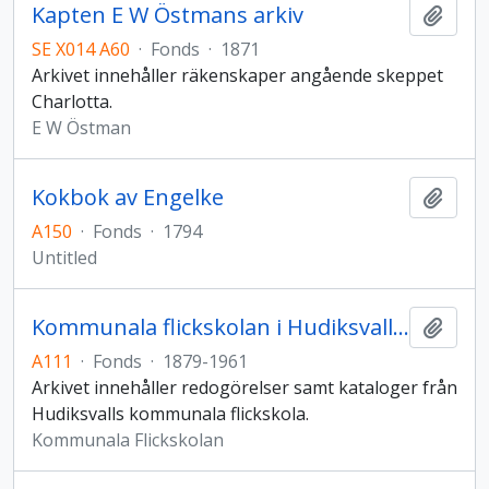
Kapten E W Östmans arkiv
Add t
SE X014 A60
·
Fonds
·
1871
Arkivet innehåller räkenskaper angående skeppet
Charlotta.
E W Östman
Kokbok av Engelke
Add t
A150
·
Fonds
·
1794
Untitled
Kommunala flickskolan i Hudiksvalls arkiv
Add t
A111
·
Fonds
·
1879-1961
Arkivet innehåller redogörelser samt kataloger från
Hudiksvalls kommunala flickskola.
Kommunala Flickskolan