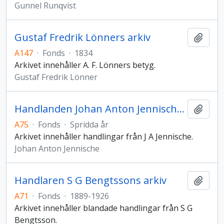
Gunnel Runqvist
Gustaf Fredrik Lönners arkiv
Add t
A147
·
Fonds
·
1834
Arkivet innehåller A. F. Lönners betyg.
Gustaf Fredrik Lönner
Handlanden Johan Anton Jennisches arkiv
Add t
A75
·
Fonds
·
Spridda år
Arkivet innehåller handlingar från J A Jennische.
Johan Anton Jennische
Handlaren S G Bengtssons arkiv
Add t
A71
·
Fonds
·
1889-1926
Arkivet innehåller blandade handlingar från S G
Bengtsson.