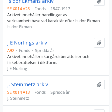
Isidor Ekmans arkiv
Add t
SE X014 A28
·
Fonds
·
1847-1917
Arkivet innehåller handlingar av
verksamhetsbaserad karaktär efter Isidor Ekman.
Isidor Ekman
J E Norlings arkiv
Add t
A92
·
Fonds
·
Spridda år
Arkivet innehåller skärgårdsberättelser och
fiskeberättelser i diktform.
J E Norling
J. Steinmetz arkiv
Add t
SE X014 A13
·
Fonds
·
Spridda år
J. Steinmetz