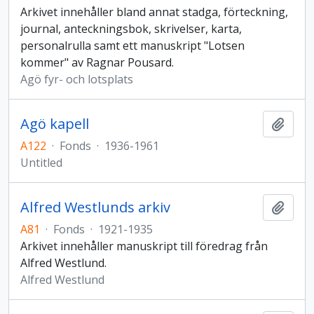
Arkivet innehåller bland annat stadga, förteckning,
journal, anteckningsbok, skrivelser, karta,
personalrulla samt ett manuskript "Lotsen
kommer" av Ragnar Pousard.
Agö fyr- och lotsplats
Agö kapell
Add t
A122
·
Fonds
·
1936-1961
Untitled
Alfred Westlunds arkiv
Add t
A81
·
Fonds
·
1921-1935
Arkivet innehåller manuskript till föredrag från
Alfred Westlund.
Alfred Westlund