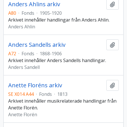
Anders Ahlins arkiv
Add t
A80
·
Fonds
·
1905-1920
Arkivet innehåller handlingar från Anders Ahlin.
Anders Ahlin
Anders Sandells arkiv
Add t
A72
·
Fonds
·
1868-1906
Arkivet innehåller Anders Sandells handlingar.
Anders Sandell
Anette Floréns arkiv
Add t
SE X014 A44
·
Fonds
·
1813
Arkivet innehåller musikrelaterade handlingar från
Anette Florén.
Anette Florén