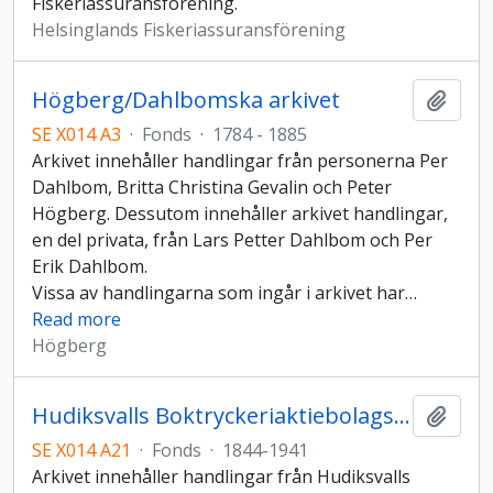
Fiskeriassuransförening.
Helsinglands Fiskeriassuransförening
Högberg/Dahlbomska arkivet
Add t
SE X014 A3
·
Fonds
·
1784 - 1885
Arkivet innehåller handlingar från personerna Per
Dahlbom, Britta Christina Gevalin och Peter
Högberg. Dessutom innehåller arkivet handlingar,
en del privata, från Lars Petter Dahlbom och Per
Erik Dahlbom.
Vissa av handlingarna som ingår i arkivet har
…
Read more
Högberg
Hudiksvalls Boktryckeriaktiebolags arkiv
Add t
SE X014 A21
·
Fonds
·
1844-1941
Arkivet innehåller handlingar från Hudiksvalls