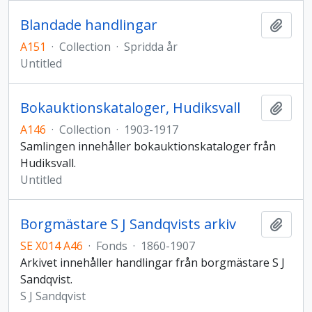
Blandade handlingar
Add t
A151
·
Collection
·
Spridda år
Untitled
Bokauktionskataloger, Hudiksvall
Add t
A146
·
Collection
·
1903-1917
Samlingen innehåller bokauktionskataloger från
Hudiksvall.
Untitled
Borgmästare S J Sandqvists arkiv
Add t
SE X014 A46
·
Fonds
·
1860-1907
Arkivet innehåller handlingar från borgmästare S J
Sandqvist.
S J Sandqvist