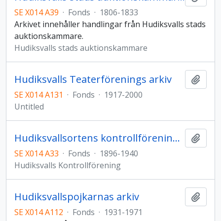
SE X014 A39
·
Fonds
·
1806-1833
Arkivet innehåller handlingar från Hudiksvalls stads
auktionskammare.
Hudiksvalls stads auktionskammare
Hudiksvalls Teaterförenings arkiv
Add t
SE X014 A131
·
Fonds
·
1917-2000
Untitled
Hudiksvallsortens kontrollförenings arkiv
Add t
SE X014 A33
·
Fonds
·
1896-1940
Hudiksvalls Kontrollförening
Hudiksvallspojkarnas arkiv
Add t
SE X014 A112
·
Fonds
·
1931-1971