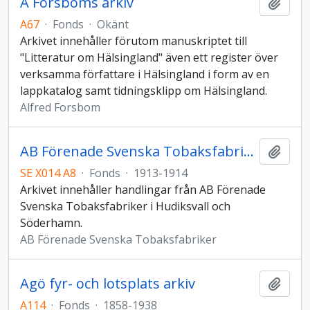
A Forsboms arkiv
Add t
A67
·
Fonds
·
Okänt
Arkivet innehåller förutom manuskriptet till
"Litteratur om Hälsingland" även ett register över
verksamma författare i Hälsingland i form av en
lappkatalog samt tidningsklipp om Hälsingland.
Alfred Forsbom
AB Förenade Svenska Tobaksfabriker
Add t
SE X014 A8
·
Fonds
·
1913-1914
Arkivet innehåller handlingar från AB Förenade
Svenska Tobaksfabriker i Hudiksvall och
Söderhamn.
AB Förenade Svenska Tobaksfabriker
Agö fyr- och lotsplats arkiv
Add t
A114
·
Fonds
·
1858-1938