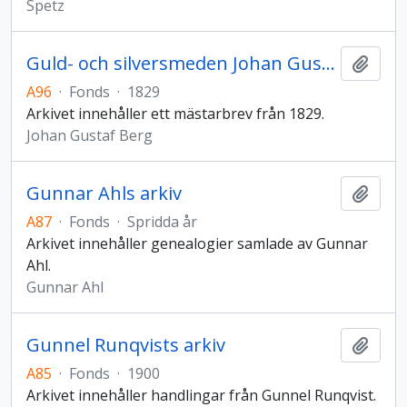
Spetz
Guld- och silversmeden Johan Gustav Bergs arkiv
Add t
A96
·
Fonds
·
1829
Arkivet innehåller ett mästarbrev från 1829.
Johan Gustaf Berg
Gunnar Ahls arkiv
Add t
A87
·
Fonds
·
Spridda år
Arkivet innehåller genealogier samlade av Gunnar
Ahl.
Gunnar Ahl
Gunnel Runqvists arkiv
Add t
A85
·
Fonds
·
1900
Arkivet innehåller handlingar från Gunnel Runqvist.