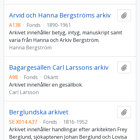
Arvid och Hanna Bergströms arkiv
Add t
A138
·
Fonds
·
1890-1961
Arkivet innehåller betyg, intyg, manuskript samt
varia från Hanna och Arkiv Bergström.
Hanna Bergström
Bagargesällen Carl Larssons arkiv
Add t
A98
·
Fonds
·
Okänt
Arkivet innehåller en gesällbok.
Carl Larsson
Berglundska arkivet
Add t
SE X014 A37
·
Fonds
·
1816-1952
Arkivet innehåller handlingar efter arkitekten Frey
Berglund, sjökaptenen Johan Berglund och Lovisa