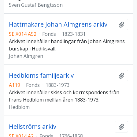
Sven Gustaf Bengtsson
Hattmakare Johan Almgrens arkiv
Add t
SE X014 A52
·
Fonds
·
1823-1831
Arkivet innehåller handlingar från Johan Almgrens
burskap i Hudiksvall.
Johan Almgren
Hedbloms familjearkiv
Add t
A119
·
Fonds
·
1883-1973
Arkivet innehåller skiss och korrespondens från
Frans Hedblom melllan åren 1883-1973.
Hedblom
Hellströms arkiv
Add t
SE X014 A2
·
Fonds
·
1766-1858