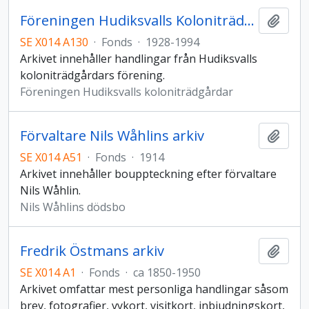
Föreningen Hudiksvalls Koloniträdgårdars arkiv
Add t
SE X014 A130
·
Fonds
·
1928-1994
Arkivet innehåller handlingar från Hudiksvalls
koloniträdgårdars förening.
Föreningen Hudiksvalls koloniträdgårdar
Förvaltare Nils Wåhlins arkiv
Add t
SE X014 A51
·
Fonds
·
1914
Arkivet innehåller bouppteckning efter förvaltare
Nils Wåhlin.
Nils Wåhlins dödsbo
Fredrik Östmans arkiv
Add t
SE X014 A1
·
Fonds
·
ca 1850-1950
Arkivet omfattar mest personliga handlingar såsom
brev, fotografier, vykort, visitkort, inbjudningskort,