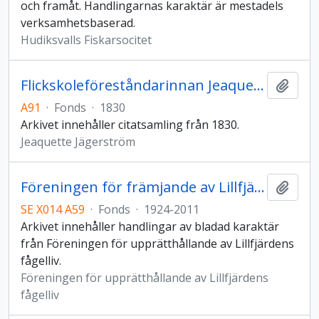
och framåt. Handlingarnas karaktär är mestadels
verksamhetsbaserad.
Hudiksvalls Fiskarsocitet
Flickskoleföreståndarinnan Jeaquette Jägerströms arkiv
Add t
A91
·
Fonds
·
1830
Arkivet innehåller citatsamling från 1830.
Jeaquette Jägerström
Föreningen för främjande av Lillfjärdens fågelliv
Add t
SE X014 A59
·
Fonds
·
1924-2011
Arkivet innehåller handlingar av bladad karaktär
från Föreningen för upprätthållande av Lillfjärdens
fågelliv.
Föreningen för upprätthållande av Lillfjärdens
fågelliv