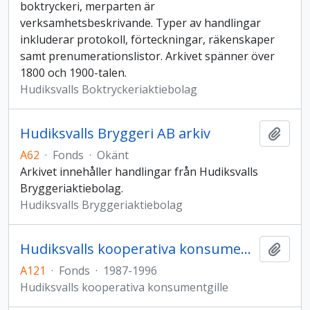
boktryckeri, merparten är
verksamhetsbeskrivande. Typer av handlingar
inkluderar protokoll, förteckningar, räkenskaper
samt prenumerationslistor. Arkivet spänner över
1800 och 1900-talen.
Hudiksvalls Boktryckeriaktiebolag
Hudiksvalls Bryggeri AB arkiv
Add t
A62
·
Fonds
·
Okänt
Arkivet innehåller handlingar från Hudiksvalls
Bryggeriaktiebolag.
Hudiksvalls Bryggeriaktiebolag
Hudiksvalls kooperativa konsumentgilles arkiv
Add t
A121
·
Fonds
·
1987-1996
Hudiksvalls kooperativa konsumentgille