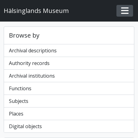
Skip to main content
Hälsinglands Museum
Togg
Browse by
Archival descriptions
Authority records
Archival institutions
Functions
Subjects
Places
Digital objects