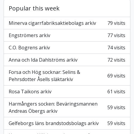
Popular this week
Minerva cigarrfabriksaktiebolags arkiv
79 visits
Engströmers arkiv
77 visits
C.O. Bogrens arkiv
74 visits
Anna och Ida Dahlströms arkiv
72 visits
Forsa och Hög socknar: Selins &
69 visits
Pehrsdotter Åsells släktarkiv
Rosa Taikons arkiv
61 visits
Harmångers socken: Beväringsmannen
59 visits
Andreas Öbergs arkiv
Gelfeborgs läns brandstodsbolags arkiv
59 visits