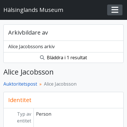
Skip to main content
Hälsinglands Museum
Togg
Arkivbildare av
Alice Jacobssons arkiv
Bläddra i 1 resultat
Alice Jacobsson
Auktoritetspost
Alice Jacobsson
Identitet
Typ av
Person
entitet