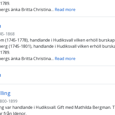
 1789.
ergs änka Britta Christina
…
Read more
m
45-1868
m (1745-1778), handlande i Hudiksvall vilken erhöll burskap
erg (1745-1801), handlande i Hudiksvall vilken erhöll bursk
 1789.
ergs änka Britta Christina
…
Read more
m
lling
800-1899
ing var handlande i Hudiksvall. Gift med Mathilda Bergman. 
 från Idenor.