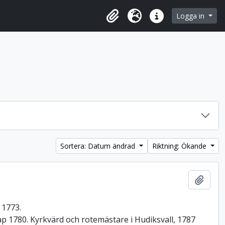
 browse page
Logga in
Urklipp
Språk
Snabblänkar
Sortera: Datum ändrad
Riktning: Ökande
Lägg t
 1773.
ap 1780. Kyrkvärd och rotemästare i Hudiksvall, 1787