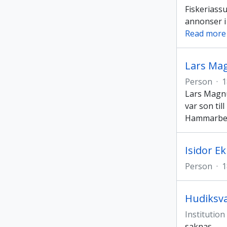
Fiskeriass
annonser i 
Read more
Lars Ma
Person
·
1
Lars Magnu
var son ti
Hammarber
Isidor E
Person
·
1
Hudiksva
Institution
saknas