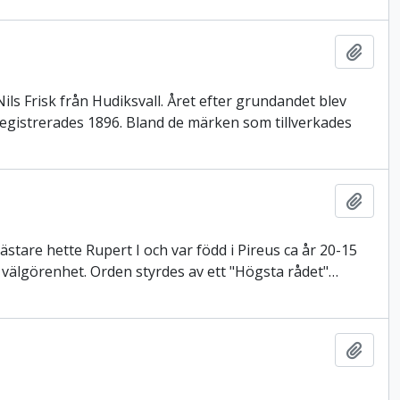
Lägg t
s Frisk från Hudiksvall. Året efter grundandet blev
registrerades 1896. Bland de märken som tillverkades
Lägg t
ästare hette Rupert I och var född i Pireus ca år 20-15
h välgörenhet. Orden styrdes av ett "Högsta rådet"
…
Lägg t