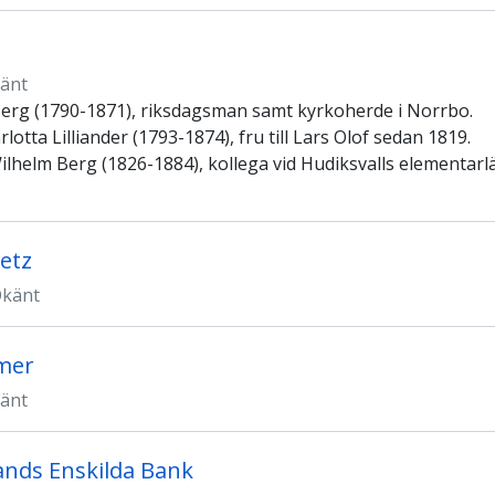
änt
Berg (1790-1871), riksdagsman samt kyrkoherde i Norrbo.
rlotta Lilliander (1793-1874), fru till Lars Olof sedan 1819.
Wilhelm Berg (1826-1884), kollega vid Hudiksvalls elementar
metz
känt
mer
änt
ands Enskilda Bank