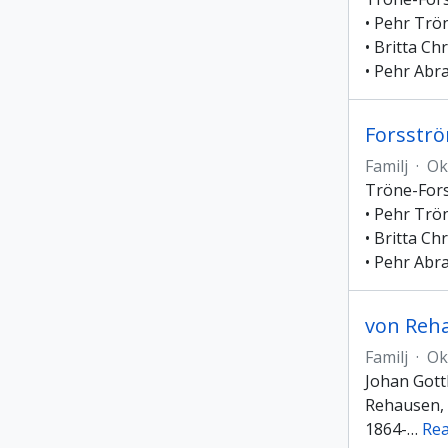
• Pehr Trö
• Britta Ch
• Pehr Abr
Forsstr
Familj
·
Ok
Tröne-Fors
• Pehr Trö
• Britta Ch
• Pehr Abr
von Reh
Familj
·
Ok
Johan Gott
Rehausen, f
1864-
…
Re