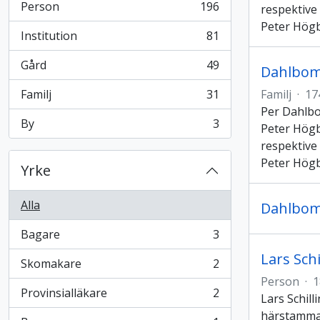
Person
196
respektive
, 196 resultat
Peter Högb
Institution
81
, 81 resultat
Gård
49
Dahlbo
, 49 resultat
Familj
31
Familj
·
17
, 31 resultat
Per Dahlbo
By
3
Peter Högb
, 3 resultat
respektive
Peter Högb
Yrke
Alla
Dahlbo
Bagare
3
, 3 resultat
Lars Schi
Skomakare
2
, 2 resultat
Person
·
1
Provinsialläkare
2
Lars Schill
, 2 resultat
härstammar