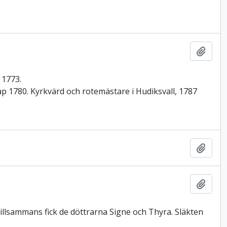
Lägg t
 1773.
ap 1780. Kyrkvärd och rotemästare i Hudiksvall, 1787
Lägg t
Lägg t
Tillsammans fick de döttrarna Signe och Thyra. Släkten