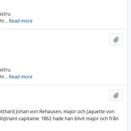
ustru.
hr
…
Read more
Lägg t
ustru.
hr
…
Read more
Lägg t
 Gotthard Johan von Rehausen, major och Jaquette von
löjtnant-capitaine. 1862 hade han blivit major och från