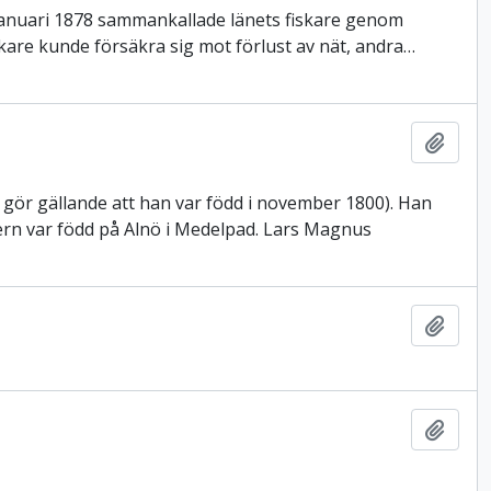
 januari 1878 sammankallade länets fiskare genom
iskare kunde försäkra sig mot förlust av nät, andra
…
Lägg t
ör gällande att han var född i november 1800). Han
dern var född på Alnö i Medelpad. Lars Magnus
Lägg t
Lägg t