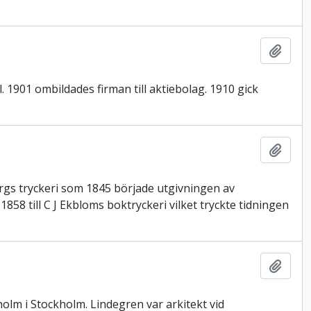
Lägg t
l. 1901 ombildades firman till aktiebolag. 1910 gick
Lägg t
rgs tryckeri som 1845 började utgivningen av
858 till C J Ekbloms boktryckeri vilket tryckte tidningen
Lägg t
lm i Stockholm. Lindegren var arkitekt vid