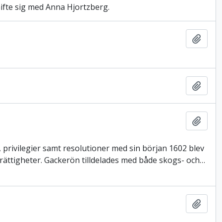
ifte sig med Anna Hjortzberg.
Lägg t
Lägg t
Lägg t
, privilegier samt resolutioner med sin början 1602 blev
rättigheter. Gackerön tilldelades med både skogs- och
…
Lägg t