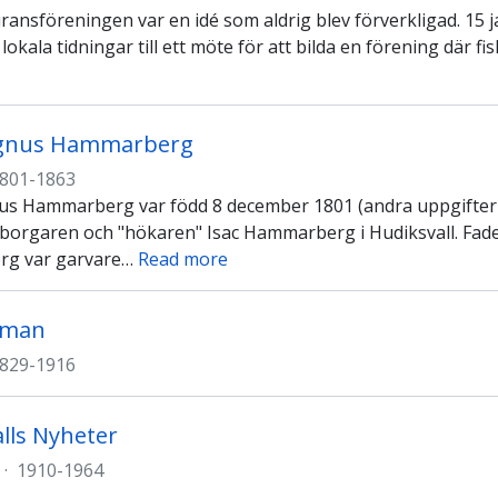
uransföreningen var en idé som aldrig blev förverkligad. 15
lokala tidningar till ett möte för att bilda en förening där f
gnus Hammarberg
801-1863
s Hammarberg var född 8 december 1801 (andra uppgifter g
ll borgaren och "hökaren" Isac Hammarberg i Hudiksvall. Fa
g var garvare
…
Read more
kman
829-1916
lls Nyheter
·
1910-1964