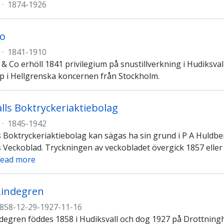
·
1874-1926
Co
·
1841-1910
 & Co erhöll 1841 privilegium på snustillverkning i Hudiksval
p i Hellgrenska koncernen från Stockholm.
lls Boktryckeriaktiebolag
·
1845-1942
s Boktryckeriaktiebolag kan sägas ha sin grund i P A Huldbe
 Veckoblad. Tryckningen av veckobladet övergick 1857 eller 1
ead more
Lindegren
858-12-29-1927-11-16
degren föddes 1858 i Hudiksvall och dog 1927 på Drottningho