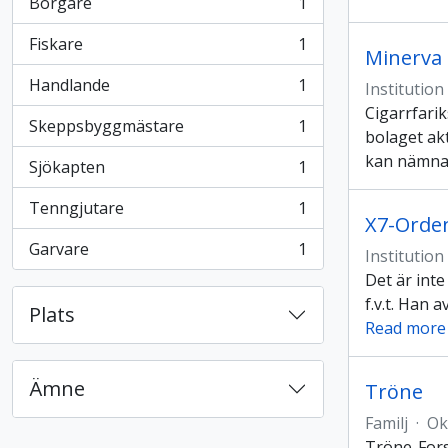
Borgare
1
, 1 resultat
Fiskare
1
, 1 resultat
Minerva 
Handlande
1
Institution
, 1 resultat
Cigarrfari
Skeppsbyggmästare
1
, 1 resultat
bolaget ak
kan nämna
Sjökapten
1
, 1 resultat
Tenngjutare
1
, 1 resultat
X7-Orde
Garvare
1
Institution
, 1 resultat
Det är inte
f.v.t. Han 
Plats
Read more
Ämne
Tröne
Familj
·
Ok
Tröne-Fors