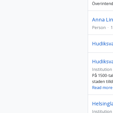
Överintend
Anna Li
Person
·
1
Hudiksva
Hudiksva
Institution
På 1500-tal
staden til
Read more
Helsingl
Institution