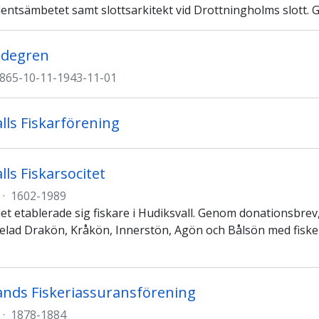
entsämbetet samt slottsarkitekt vid Drottningholms slott. G
ndegren
865-10-11-1943-11-01
lls Fiskarförening
lls Fiskarsocitet
·
1602-1989
et etablerade sig fiskare i Hudiksvall. Genom donationsbrev
ldelad Drakön, Kråkön, Innerstön, Agön och Bålsön med fiske
ands Fiskeriassuransförening
·
1878-1884