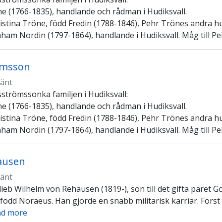
ne (1766-1835), handlande och rådman i Hudiksvall.
ristina Tröne, född Fredin (1788-1846), Pehr Trönes andra h
aham Nordin (1797-1864), handlande i Hudiksvall. Måg till Pe
ömsson
änt
strömssonka familjen i Hudiksvall:
ne (1766-1835), handlande och rådman i Hudiksvall.
ristina Tröne, född Fredin (1788-1846), Pehr Trönes andra h
aham Nordin (1797-1864), handlande i Hudiksvall. Måg till Pe
ausen
änt
lieb Wilhelm von Rehausen (1819-), son till det gifta paret
ödd Noraeus. Han gjorde en snabb militärisk karriär. Först 
ad more