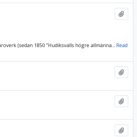
Lägg t
läroverk (sedan 1850 ”Hudiksvalls högre allmänna
…
Read
Lägg t
Lägg t
Lägg t