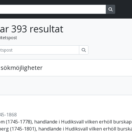
ons
Search in
sar 393 resultat
itetspost
Sök
sökmöjligheter
g
45-1868
m (1745-1778), handlande i Hudiksvall vilken erhöll burskap
erg (1745-1801), handlande i Hudiksvall vilken erhöll bursk