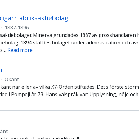
cigarrfabriksaktiebolag
·
1887-1896
ksaktiebolaget Minerva grundades 1887 av grosshandlaren Nil
tiebolag. 1894 ställdes bolaget under administration och av
s
…
Read more
n
·
Okänt
 känt när eller av vilka X7-Orden stiftades. Dess förste storm
avled i Pompeji år 73. Hans valspråk var: Upplysning, nöje oc
änt
strömssonka familjen i Hudiksvall: