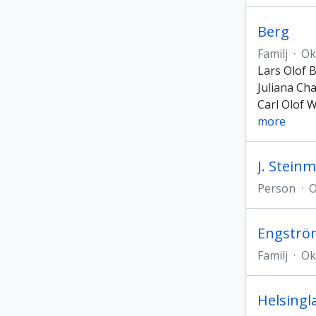
Berg
Familj
·
Ok
Lars Olof 
Juliana Cha
Carl Olof 
more
J. Stein
Person
·
O
Engströ
Familj
·
Ok
Helsingl