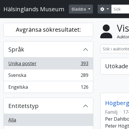
Skip to main content
Sök
Hälsinglands Museum
Search opti
Bläddra
Vi
Avgränsa sökresultatet:
Auktor
Språk
Unika poster
393
Utökade 
, 393 resultat
Svenska
289
, 289 resultat
Engelska
126
, 126 resultat
Högber
Entitetstyp
Familj
·
17
Per Dahlbo
Alla
Peter Högb