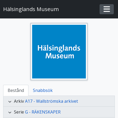
Skip to main content
Hälsinglands Museum
Togg
Bestånd
Snabbsök
Arkiv
A17 - Wallströmska arkivet
Serie
G - RÄKENSKAPER