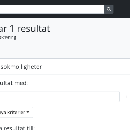
ons
Search in
ar 1 resultat
skrivning
sökmöjligheter
sultat med:
i
nya kriterier
resultat till: