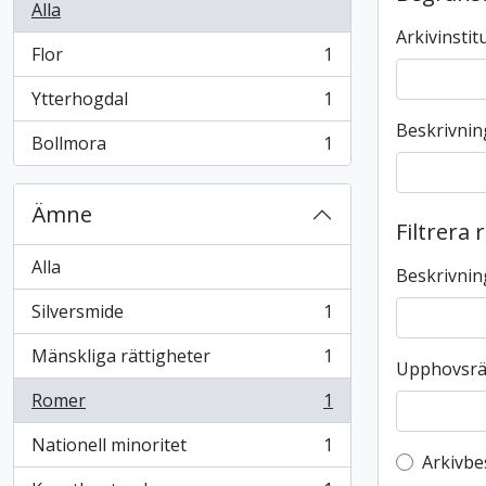
Alla
Arkivinstit
Flor
1
, 1 resultat
Ytterhogdal
1
, 1 resultat
Beskrivnin
Bollmora
1
, 1 resultat
Ämne
Filtrera 
Alla
Beskrivnin
Silversmide
1
, 1 resultat
Mänskliga rättigheter
1
, 1 resultat
Upphovsrä
Romer
1
, 1 resultat
Nationell minoritet
1
, 1 resultat
Top-leve
Arkivbe