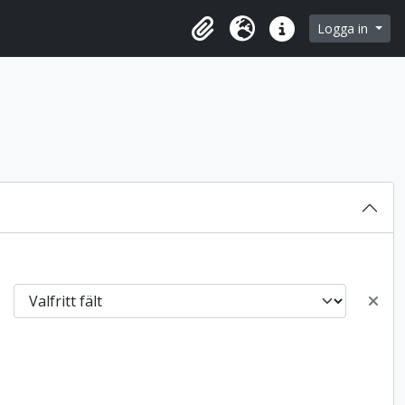
 browse page
Logga in
Urklipp
Språk
Snabblänkar