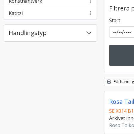
Konsthantverk
1
, 1 resultat
Filtrera 
Katitzi
1
, 1 resultat
Start
Handlingstyp
Förhandsgr
Rosa Tai
SE X014 B
Arkivet inn
Rosa Taik