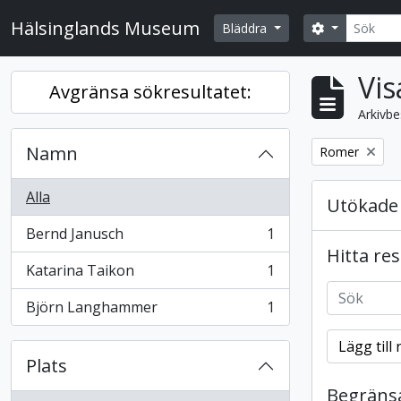
Skip to main content
Sök
Hälsinglands Museum
Search opti
Bläddra
Vis
Avgränsa sökresultatet:
Arkivbe
Namn
Remove filter:
Romer
Alla
Utökade 
Bernd Janusch
1
, 1 resultat
Hitta re
Katarina Taikon
1
, 1 resultat
Björn Langhammer
1
, 1 resultat
Lägg till 
Plats
Begränsa 