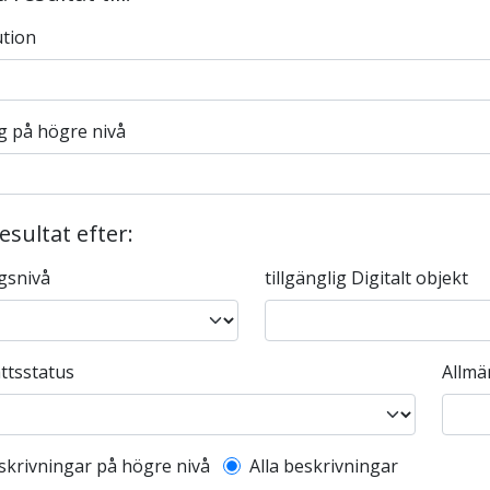
ution
g på högre nivå
resultat efter:
gsnivå
tillgänglig Digitalt objekt
ttsstatus
Allmä
l description filter
skrivningar på högre nivå
Alla beskrivningar