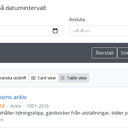
på datumintervall:
Avsluta
anska utskrift
Card view
Table view
kons arkiv
158
·
Arkiv
·
1951-2016
ehåller tidningsklipp, gästböcker från utställningar, bilder p
on