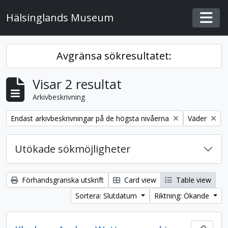
Skip to main content
Hälsinglands Museum
Togg
Avgränsa sökresultatet:
Visar 2 resultat
Arkivbeskrivning
Remove filter:
Remove filte
Endast arkivbeskrivningar på de högsta nivåerna
Väder
Utökade sökmöjligheter
Förhandsgranska utskrift
Card view
Table view
Sortera: Slutdatum
Riktning: Ökande