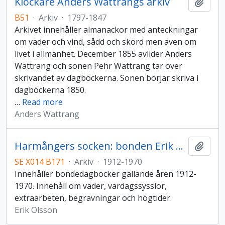
Klockare Anders Wattrangs arkiv
Lägg t
B51
·
Arkiv
·
1797-1847
Arkivet innehåller almanackor med anteckningar
om väder och vind, sådd och skörd men även om
livet i allmänhet. December 1855 avlider Anders
Wattrang och sonen Pehr Wattrang tar över
skrivandet av dagböckerna. Sonen börjar skriva i
dagböckerna 1850.
…
Read more
Anders Wattrang
Harmångers socken: bonden Erik Olssons arkiv
Lägg t
SE X014 B171
·
Arkiv
·
1912-1970
Innehåller bondedagböcker gällande åren 1912-
1970. Innehåll om väder, vardagssysslor,
extraarbeten, begravningar och högtider.
Erik Olsson