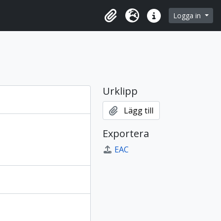
 browse page
Logga in
Urklipp
Språk
Snabblänkar
Urklipp
Lägg till
Exportera
EAC