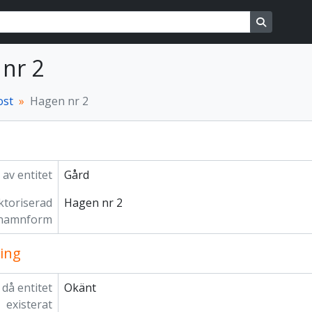
ons
Search in
nr 2
ost
Hagen nr 2
 av entitet
Gård
ktoriserad
Hagen nr 2
namnform
ing
 då entitet
Okänt
existerat