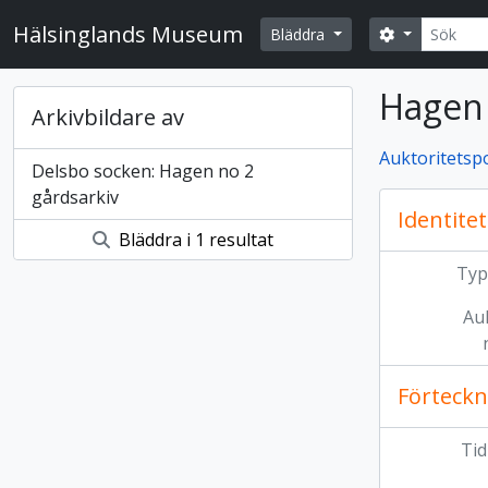
Skip to main content
Sök
Hälsinglands Museum
Search opti
Bläddra
Hagen 
Arkivbildare av
Auktoritetsp
Delsbo socken: Hagen no 2
gårdsarkiv
Identitet
Bläddra i 1 resultat
Typ
Au
Förteckn
Tid