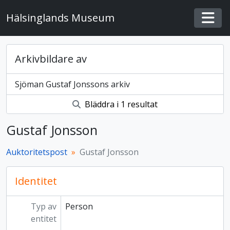
Skip to main content
Hälsinglands Museum
Togg
Arkivbildare av
Sjöman Gustaf Jonssons arkiv
Bläddra i 1 resultat
Gustaf Jonsson
Auktoritetspost
Gustaf Jonsson
Identitet
Typ av
Person
entitet