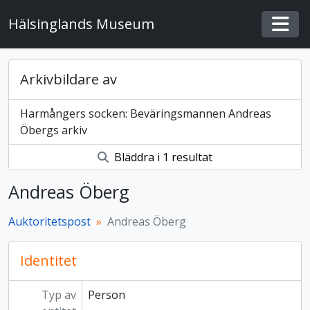
Skip to main content
Hälsinglands Museum
Togg
Arkivbildare av
Harmångers socken: Beväringsmannen Andreas
Öbergs arkiv
Bläddra i 1 resultat
Andreas Öberg
Auktoritetspost
Andreas Öberg
Identitet
Typ av
Person