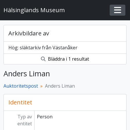
Skip to main content
Hälsinglands Museum
Togg
Arkivbildare av
Hög: släktarkiv från Västanåker
Bläddra i 1 resultat
Anders Liman
Auktoritetspost
Anders Liman
Identitet
Typ av
Person
entitet