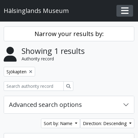
Skip to main content
Hälsinglands Museum
Togg
Narrow your results by:
Showing 1 results
Authority record
Remove filter:
Sjökapten
Search
Advanced search options
Sort by: Name
Direction: Descending