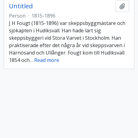
Untitled
Add t
Person
·
1815-1896
J H Fougt (1815-1896) var skeppsbyggmästare och
sjökapten i Hudiksvall. Han hade lärt sig
skeppsbyggeri vid Stora Varvet i Stockholm. Han
praktiserade efter det några år vid skeppsvarven i
Härnösand och Ullånger. Fougt kom till Hudiksvall
1854 och
…
Read more