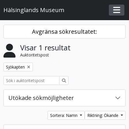
Skip to main content
Hälsinglands Museum
Togg
Avgränsa sökresultatet:
Visar 1 resultat
Auktoritetspost
Remove filter:
Sjökapten
Sök
Utökade sökmöjligheter
Sortera: Namn
Riktning: Ökande