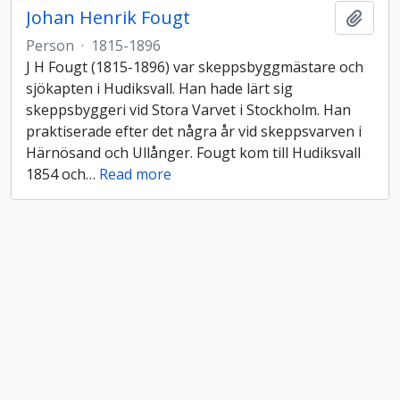
Johan Henrik Fougt
Lägg t
Person
·
1815-1896
J H Fougt (1815-1896) var skeppsbyggmästare och
sjökapten i Hudiksvall. Han hade lärt sig
skeppsbyggeri vid Stora Varvet i Stockholm. Han
praktiserade efter det några år vid skeppsvarven i
Härnösand och Ullånger. Fougt kom till Hudiksvall
1854 och
…
Read more