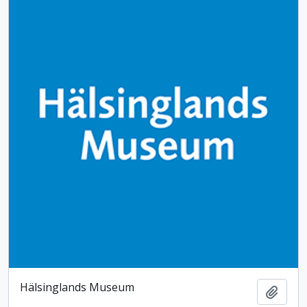
Hälsinglands Museum
Lägg t