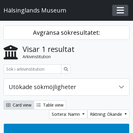
Skip to main content
Hälsinglands Museum
Togg
Avgränsa sökresultatet:
Visar 1 resultat
Arkivinstitution
Sök
Utökade sökmöjligheter
Card view
Table view
Sortera: Namn
Riktning: Ökande