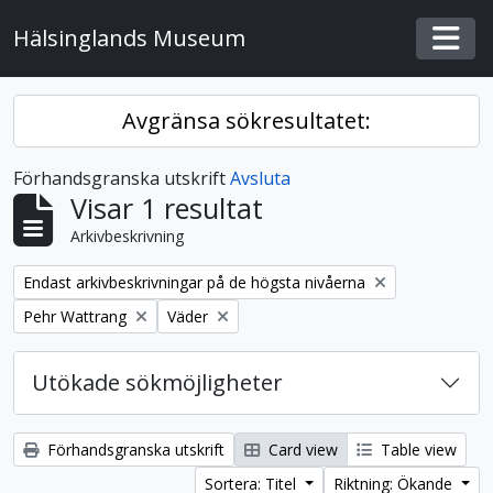
Skip to main content
Hälsinglands Museum
Togg
Avgränsa sökresultatet:
Förhandsgranska utskrift
Avsluta
Visar 1 resultat
Arkivbeskrivning
Remove filter:
Endast arkivbeskrivningar på de högsta nivåerna
Remove filter:
Remove filter:
Pehr Wattrang
Väder
Utökade sökmöjligheter
Förhandsgranska utskrift
Card view
Table view
Sortera: Titel
Riktning: Ökande