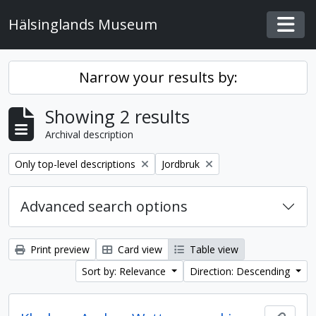
Skip to main content
Hälsinglands Museum
Togg
Narrow your results by:
Showing 2 results
Archival description
Remove filter:
Remove filter:
Only top-level descriptions
Jordbruk
Advanced search options
Print preview
Card view
Table view
Sort by: Relevance
Direction: Descending