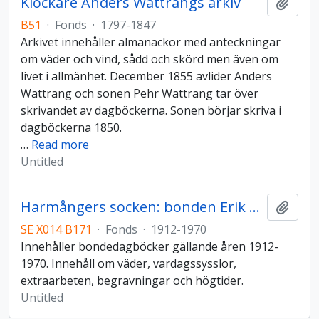
Klockare Anders Wattrangs arkiv
Add t
B51
·
Fonds
·
1797-1847
Arkivet innehåller almanackor med anteckningar
om väder och vind, sådd och skörd men även om
livet i allmänhet. December 1855 avlider Anders
Wattrang och sonen Pehr Wattrang tar över
skrivandet av dagböckerna. Sonen börjar skriva i
dagböckerna 1850.
…
Read more
Untitled
Harmångers socken: bonden Erik Olssons arkiv
Add t
SE X014 B171
·
Fonds
·
1912-1970
Innehåller bondedagböcker gällande åren 1912-
1970. Innehåll om väder, vardagssysslor,
extraarbeten, begravningar och högtider.
Untitled