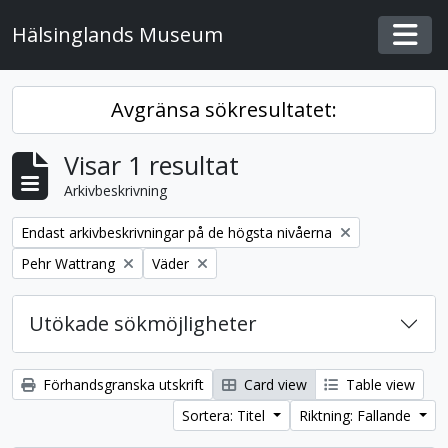
Skip to main content
Hälsinglands Museum
Togg
Avgränsa sökresultatet:
Visar 1 resultat
Arkivbeskrivning
Remove filter:
Endast arkivbeskrivningar på de högsta nivåerna
Remove filter:
Remove filter:
Pehr Wattrang
Väder
Utökade sökmöjligheter
Förhandsgranska utskrift
Card view
Table view
Sortera: Titel
Riktning: Fallande