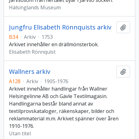
Järvsösöm från flertalet byar i Järvsö socken.
Hälsinglands Museum
Jungfru Elisabeth Rönnquists arkiv
Lägg t
B34
·
Arkiv
·
1753
Arkivet innehåller en drällmönsterbok.
Elisabeth Rönnquist
Wallners arkiv
Lägg t
A128
·
Arkiv
·
1905-1976
Arkivet innehåller handlingar från Wallner
Helsingelinne AB och Gävle Textilmagasin.
Handlingarna består bland annat av
textilprovskataloger, räkenskaper, bilder och
reklammaterial m.m. Arkivet spänner över åren
1910-1976.
Utan titel