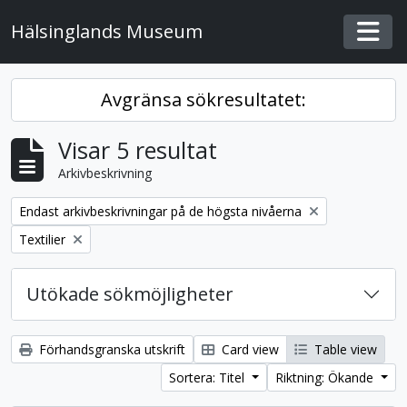
Skip to main content
Hälsinglands Museum
Togg
Avgränsa sökresultatet:
Visar 5 resultat
Arkivbeskrivning
Remove filter:
Endast arkivbeskrivningar på de högsta nivåerna
Remove filter:
Textilier
Utökade sökmöjligheter
Förhandsgranska utskrift
Card view
Table view
Sortera: Titel
Riktning: Ökande