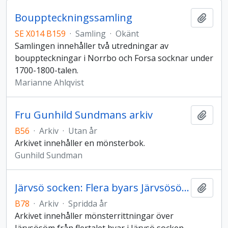
Bouppteckningssamling
Lägg t
SE X014 B159
·
Samling
·
Okänt
Samlingen innehåller två utredningar av
bouppteckningar i Norrbo och Forsa socknar under
1700-1800-talen.
Marianne Ahlqvist
Fru Gunhild Sundmans arkiv
Lägg t
B56
·
Arkiv
·
Utan år
Arkivet innehåller en mönsterbok.
Gunhild Sundman
Järvsö socken: Flera byars Järvsösöm
Lägg t
B78
·
Arkiv
·
Spridda år
Arkivet innehåller mönsterrittningar över