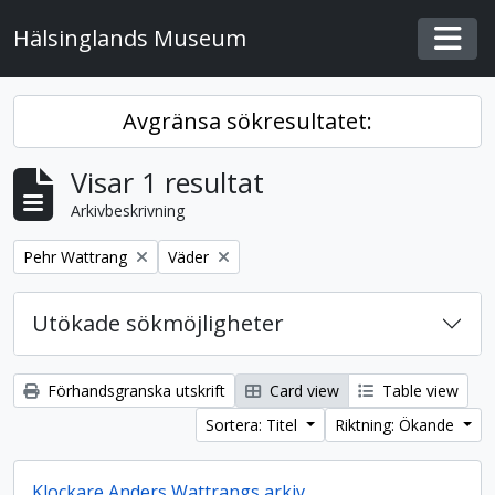
Skip to main content
Hälsinglands Museum
Togg
Avgränsa sökresultatet:
Visar 1 resultat
Arkivbeskrivning
Remove filter:
Remove filter:
Pehr Wattrang
Väder
Utökade sökmöjligheter
Förhandsgranska utskrift
Card view
Table view
Sortera: Titel
Riktning: Ökande
Klockare Anders Wattrangs arkiv