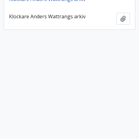
Klockare Anders Wattrangs arkiv
Lägg t