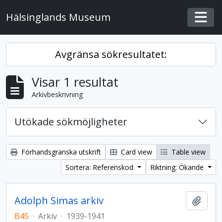
Skip to main content
Hälsinglands Museum
Togg
Avgränsa sökresultatet:
Visar 1 resultat
Arkivbeskrivning
Utökade sökmöjligheter
Förhandsgranska utskrift
Card view
Table view
Sortera: Referenskod
Riktning: Ökande
Adolph Simas arkiv
Lägg t
B45
·
Arkiv
·
1939-1941