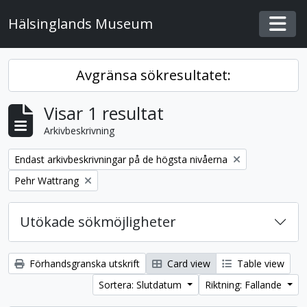
Skip to main content
Hälsinglands Museum
Togg
Avgränsa sökresultatet:
Visar 1 resultat
Arkivbeskrivning
Remove filter:
Endast arkivbeskrivningar på de högsta nivåerna
Remove filter:
Pehr Wattrang
Utökade sökmöjligheter
Förhandsgranska utskrift
Card view
Table view
Sortera: Slutdatum
Riktning: Fallande