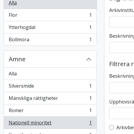
Alla
Arkivinstit
Flor
1
, 1 resultat
Ytterhogdal
1
, 1 resultat
Beskrivnin
Bollmora
1
, 1 resultat
Ämne
Filtrera 
Alla
Beskrivnin
Silversmide
1
, 1 resultat
Mänskliga rättigheter
1
, 1 resultat
Upphovsrä
Romer
1
, 1 resultat
Nationell minoritet
1
, 1 resultat
Top-leve
Arkivbe