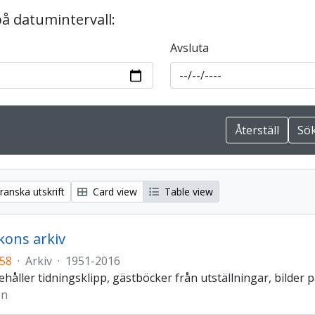
på datumintervall:
Avsluta
anska utskrift
Card view
Table view
kons arkiv
158
·
Arkiv
·
1951-2016
ehåller tidningsklipp, gästböcker från utställningar, bilder p
on