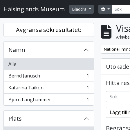
Skip to main content
Sök
Hälsinglands Museum
Search opti
Bläddra
Vis
Avgränsa sökresultatet:
Arkivbe
Namn
Remove filter:
Nationell mino
Alla
Utökade 
Bernd Janusch
1
, 1 resultat
Hitta re
Katarina Taikon
1
, 1 resultat
Björn Langhammer
1
, 1 resultat
Lägg till 
Plats
Begränsa 