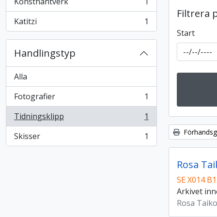
Konsthantverk
1
, 1 resultat
Filtrera 
Katitzi
1
, 1 resultat
Start
Handlingstyp
Alla
Fotografier
1
, 1 resultat
Tidningsklipp
1
, 1 resultat
Förhandsgr
Skisser
1
, 1 resultat
Rosa Tai
SE X014 B
Arkivet inn
Rosa Taik