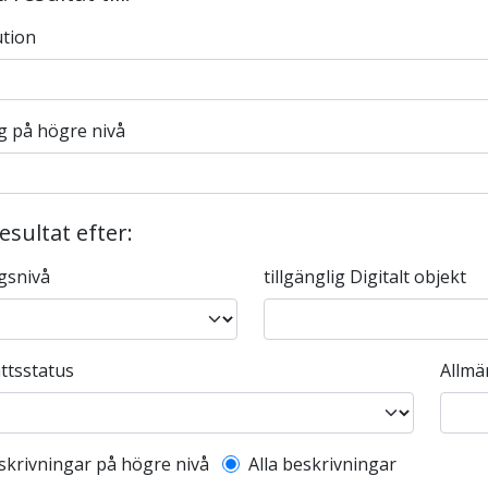
ution
g på högre nivå
resultat efter:
gsnivå
tillgänglig Digitalt objekt
ttsstatus
Allmä
l description filter
skrivningar på högre nivå
Alla beskrivningar