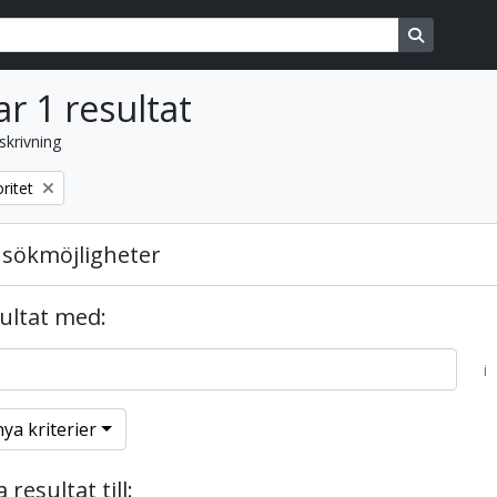
ons
Search in
ar 1 resultat
skrivning
ritet
sökmöjligheter
sultat med:
i
nya kriterier
resultat till: