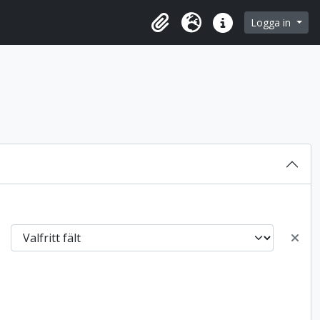
 browse page
Logga in
Urklipp
Språk
Snabblänkar