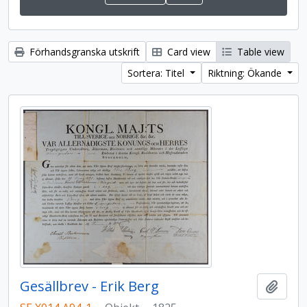
Förhandsgranska utskrift
Card view
Table view
Sortera: Titel
Riktning: Ökande
Gesällbrev - Erik Berg
Lägg t