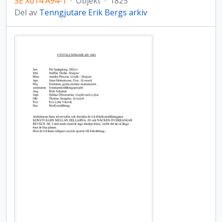
SE X014 A94-1
·
Objekt
·
1825
Del av
Tenngjutare Erik Bergs arkiv