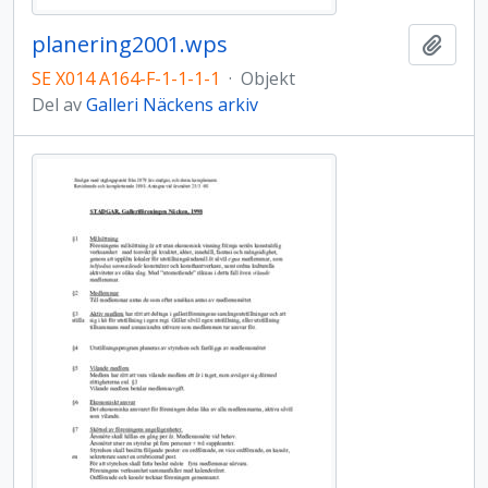
planering2001.wps
Lägg t
SE X014 A164-F-1-1-1-1
·
Objekt
Del av
Galleri Näckens arkiv