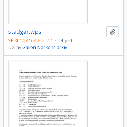
stadgar.wps
Lägg t
SE X014 A164-F-2-2-1
·
Objekt
Del av
Galleri Näckens arkiv