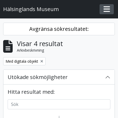
Skip to main content
Hälsinglands Museum
Togg
Avgränsa sökresultatet:
Visar 4 resultat
Arkivbeskrivning
Remove filter:
Med digitala objekt
Utökade sökmöjligheter
Hitta resultat med:
i