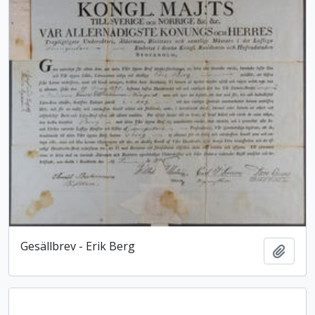
Gesällbrev - Erik Berg
Lägg t