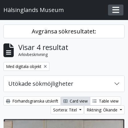
Skip to main content
Hälsinglands Museum
Togg
Avgränsa sökresultatet:
Visar 4 resultat
Arkivbeskrivning
Remove filter:
Med digitala objekt
Utökade sökmöjligheter
Förhandsgranska utskrift
Card view
Table view
Sortera: Titel
Riktning: Ökande