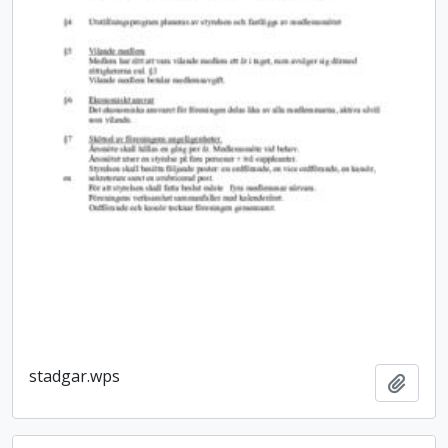
stadgar.wps
Lägg t