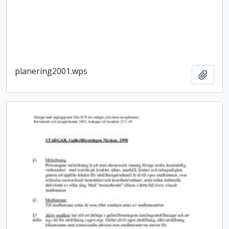
planering2001.wps
Lägg t