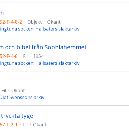
um
52-F-4-8-2
·
Objekt
·
Okänt
ingtuna socken: Hällsäters släktarkiv
um och bibel från Sophiahemmet
52-F-4-8
·
Fil
·
1954
ingtuna socken: Hällsäters släktarkiv
Fil
·
Okänt
Olof Svenssons arkiv
 tryckta tyger
67-F-2-1
·
Fil
·
Okänt