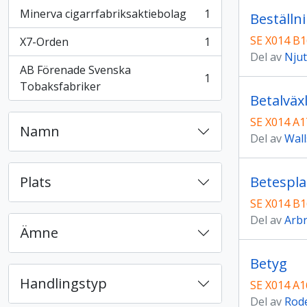
Minerva cigarrfabriksaktiebolag
1
Beställn
, 1 resultat
SE X014 B1
X7-Orden
1
, 1 resultat
Del av
Njut
AB Förenade Svenska
1
, 1 resultat
Tobaksfabriker
Betalväx
SE X014 A1
Namn
Del av
Wall
Plats
Betespl
SE X014 B1
Del av
Arbr
Ämne
Betyg
Handlingstyp
SE X014 A1
Del av
Rode