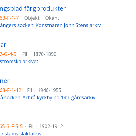
ingsblad färgprodukter
63-F-1-7
·
Objekt
·
Okänt
ångers socken: Konstnären John Stens arkiv
lar
7-G-4-5
·
Fil
·
1870-1890
strömska arkivet
aner
68-F-1-12
·
Fil
·
1946-1955
å socken: Arbrå kyrkby no 14:1 gårdsarkiv
65-3-F-5-5
·
Fil
·
1902-1912
nstams släktarkiv