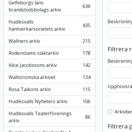
Gelfeborgs läns
636
, 636 resultat
brandstodsbolags arkiv
Beskrivnin
Hudiksvalls
435
, 435 resultat
hantverkarsocietets arkiv
Wallners arkiv
215
, 215 resultat
Filtrera 
Rodenstams släktarkiv
178
, 178 resultat
Beskrivnin
Alice Jacobssons arkiv
142
, 142 resultat
Wallströmska arkivet
134
, 134 resultat
Upphovsrä
Rosa Taikons arkiv
115
, 115 resultat
Hudiksvalls Nyheters arkiv
106
, 106 resultat
Top-leve
Arkivbe
Hudiksvalls Teaterförenings
86
, 86 resultat
arkiv
Filtrera 