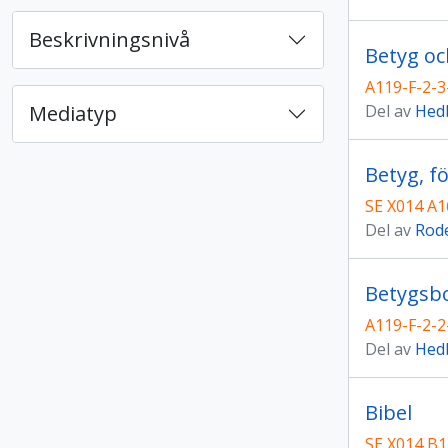
Beskrivningsnivå
Betyg o
A119-F-2-3
Mediatyp
Del av
Hedb
Betyg, f
SE X014 A1
Del av
Rode
Betygsbo
A119-F-2-2
Del av
Hedb
Bibel
SE X014 B1