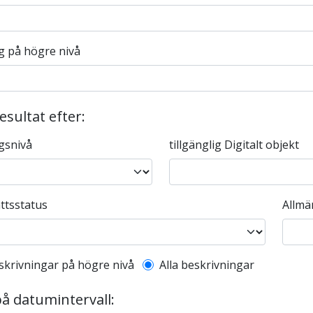
g på högre nivå
resultat efter:
gsnivå
tillgänglig Digitalt objekt
ttsstatus
Allmä
l description filter
skrivningar på högre nivå
Alla beskrivningar
på datumintervall: