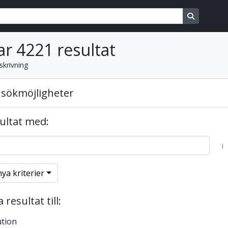
ons
Search in
ar 4221 resultat
skrivning
sökmöjligheter
sultat med:
i
nya kriterier
resultat till:
ution