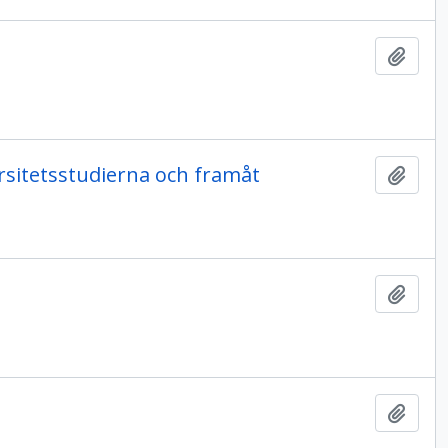
Lägg t
rsitetsstudierna och framåt
Lägg t
Lägg t
Lägg t