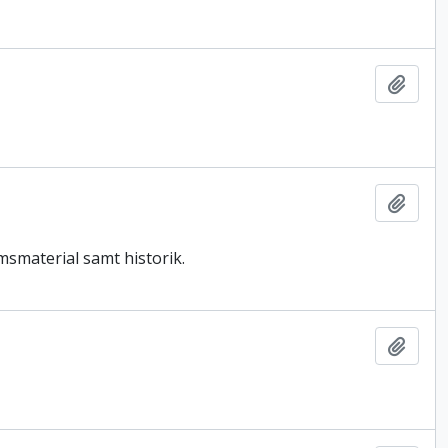
Lägg t
Lägg t
msmaterial samt historik.
Lägg t