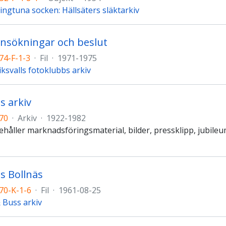
ingtuna socken: Hällsäters släktarkiv
nsökningar och beslut
74-F-1-3
·
Fil
·
1971-1975
ksvalls fotoklubbs arkiv
s arkiv
70
·
Arkiv
·
1922-1982
ehåller marknadsföringsmaterial, bilder, pressklipp, jubileu
ss Bollnäs
70-K-1-6
·
Fil
·
1961-08-25
& Buss arkiv