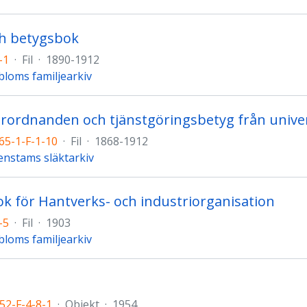
ch betygsbok
-1
·
Fil
·
1890-1912
loms familjearkiv
örordnanden och tjänstgöringsbetyg från unive
65-1-F-1-10
·
Fil
·
1868-1912
nstams släktarkiv
k för Hantverks- och industriorganisation
-5
·
Fil
·
1903
loms familjearkiv
52-F-4-8-1
·
Objekt
·
1954