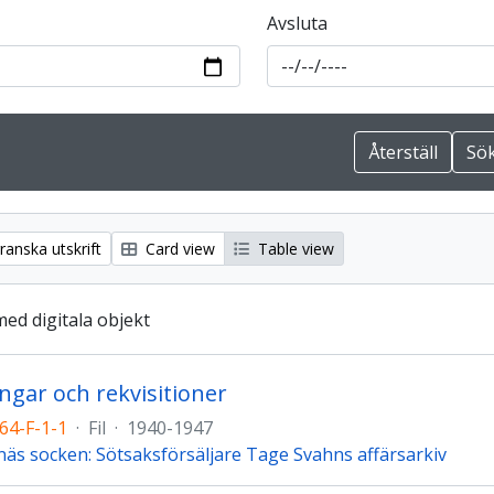
Avsluta
anska utskrift
Card view
Table view
med digitala objekt
ingar och rekvisitioner
64-F-1-1
·
Fil
·
1940-1947
näs socken: Sötsaksförsäljare Tage Svahns affärsarkiv