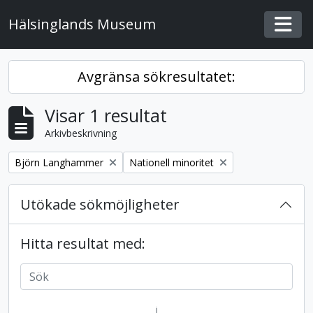
Skip to main content
Hälsinglands Museum
Togg
Avgränsa sökresultatet:
Visar 1 resultat
Arkivbeskrivning
Remove filter:
Remove filter:
Björn Langhammer
Nationell minoritet
Utökade sökmöjligheter
Hitta resultat med:
i