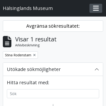
Skip to main content
Hälsinglands Museum
Togg
Avgränsa sökresultatet:
Visar 1 resultat
Arkivbeskrivning
Remove filter:
Stina Rodenstam
Utökade sökmöjligheter
Hitta resultat med:
i