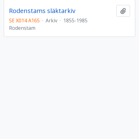
Rodenstams släktarkiv
Lägg t
SE X014 A165
·
Arkiv
·
1855-1985
Rodenstam