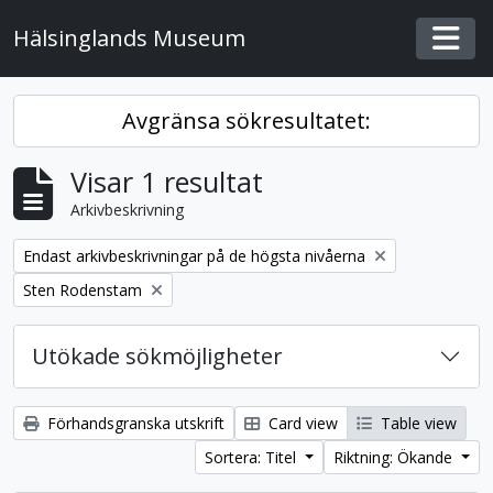
Skip to main content
Hälsinglands Museum
Togg
Avgränsa sökresultatet:
Visar 1 resultat
Arkivbeskrivning
Remove filter:
Endast arkivbeskrivningar på de högsta nivåerna
Remove filter:
Sten Rodenstam
Utökade sökmöjligheter
Förhandsgranska utskrift
Card view
Table view
Sortera: Titel
Riktning: Ökande